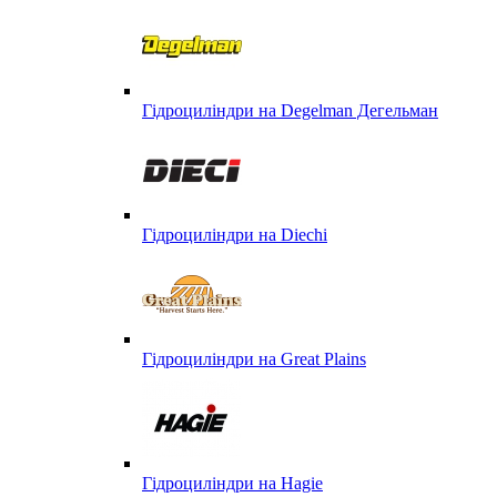
Гідроциліндри на Degelman Дегельман
Гідроциліндри на Diechi
Гідроциліндри на Great Plains
Гідроциліндри на Hagie