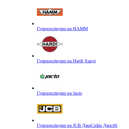
Гідроциліндри на HAMM
Гідроциліндри на Hardi Харді
Гідроциліндри на Jacto
Гідроциліндри на JCB ДжиСиБи Джісібі