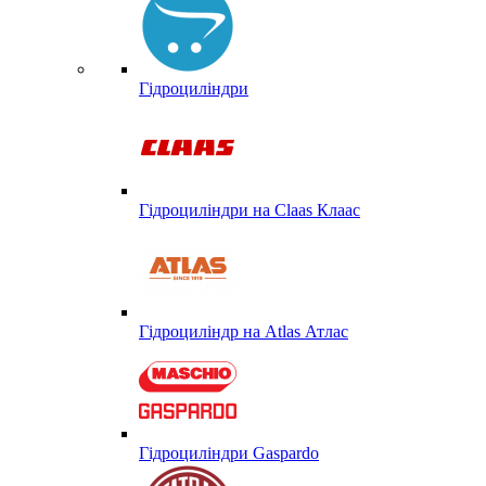
Гідроциліндри
Гідроциліндри на Claas Клаас
Гідроциліндр на Atlas Атлас
Гідроциліндри Gaspardo