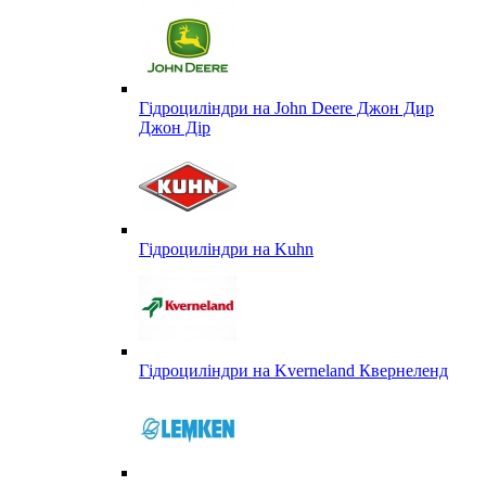
Гідроциліндри на John Deere Джон Дир
Джон Дір
Гідроциліндри на Kuhn
Гідроциліндри на Kverneland Квернеленд