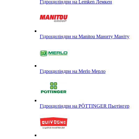
Гідроциліндри на Lemken Лемкен
Гідроциліндри на Manitou Маниту Маніту
Гідроциліндри на Merlo Мерло
Гідроциліндри на PÖTTINGER Пьотінгер