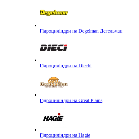
Гідроциліндри на Degelman Дегельман
Гідроциліндри на Diechi
Гідроциліндри на Great Plains
Гідроциліндри на Hagie