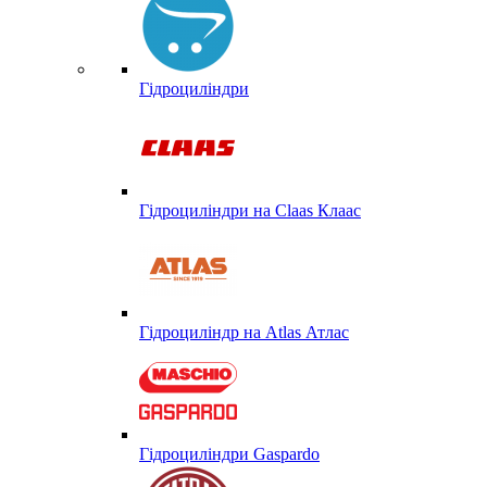
Гідроциліндри
Гідроциліндри на Claas Клаас
Гідроциліндр на Atlas Атлас
Гідроциліндри Gaspardo