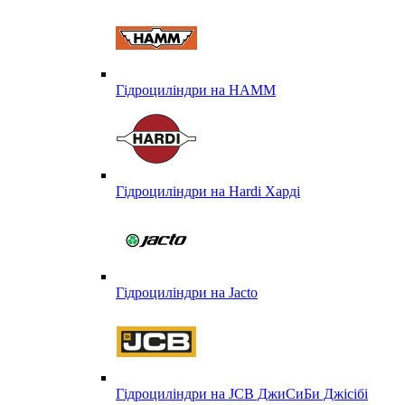
Гідроциліндри на HAMM
Гідроциліндри на Hardi Харді
Гідроциліндри на Jacto
Гідроциліндри на JCB ДжиСиБи Джісібі