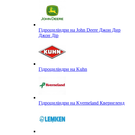
Гідроциліндри на John Deere Джон Дир
Джон Дір
Гідроциліндри на Kuhn
Гідроциліндри на Kverneland Квернеленд