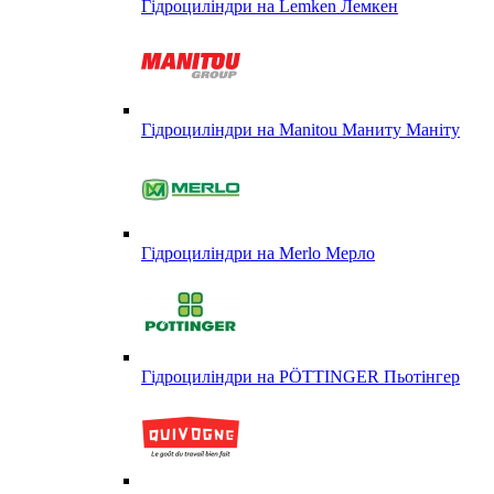
Гідроциліндри на Lemken Лемкен
Гідроциліндри на Manitou Маниту Маніту
Гідроциліндри на Merlo Мерло
Гідроциліндри на PÖTTINGER Пьотінгер