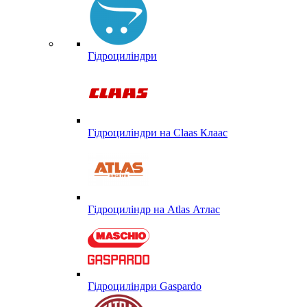
Гідроциліндри
Гідроциліндри на Claas Клаас
Гідроциліндр на Atlas Атлас
Гідроциліндри Gaspardo