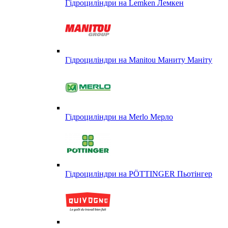
Гідроциліндри на Lemken Лемкен
Гідроциліндри на Manitou Маниту Маніту
Гідроциліндри на Merlo Мерло
Гідроциліндри на PÖTTINGER Пьотінгер