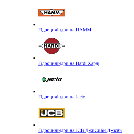
Гідроциліндри на HAMM
Гідроциліндри на Hardi Харді
Гідроциліндри на Jacto
Гідроциліндри на JCB ДжиСиБи Джісібі