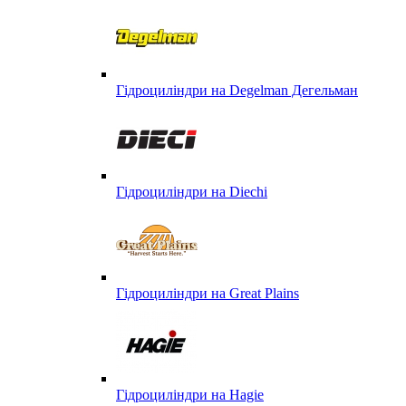
Гідроциліндри на Degelman Дегельман
Гідроциліндри на Diechi
Гідроциліндри на Great Plains
Гідроциліндри на Hagie