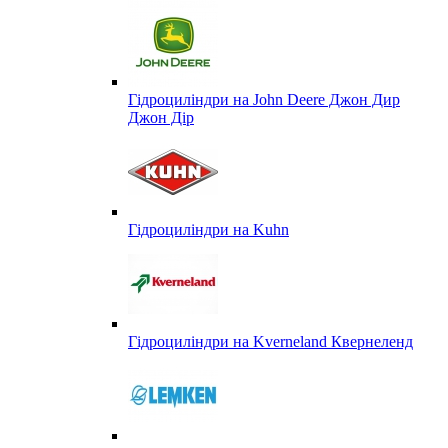
Гідроциліндри на John Deere Джон Дир
Джон Дір
Гідроциліндри на Kuhn
Гідроциліндри на Kverneland Квернеленд