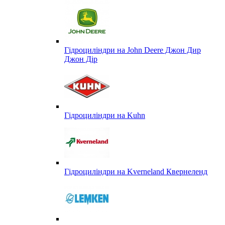
Гідроциліндри на John Deere Джон Дир
Джон Дір
Гідроциліндри на Kuhn
Гідроциліндри на Kverneland Квернеленд