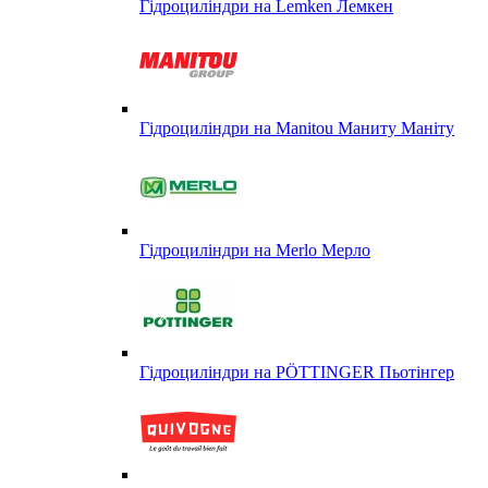
Гідроциліндри на Lemken Лемкен
Гідроциліндри на Manitou Маниту Маніту
Гідроциліндри на Merlo Мерло
Гідроциліндри на PÖTTINGER Пьотінгер