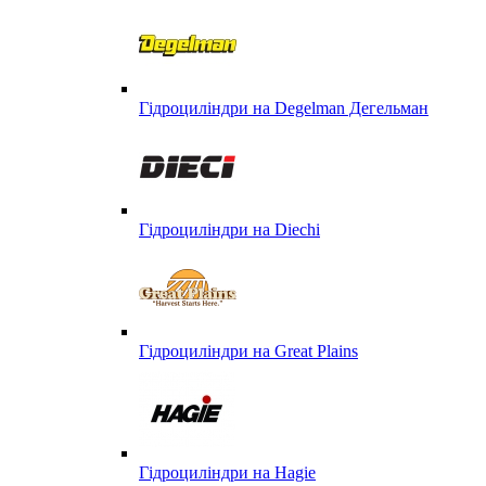
Гідроциліндри на Degelman Дегельман
Гідроциліндри на Diechi
Гідроциліндри на Great Plains
Гідроциліндри на Hagie