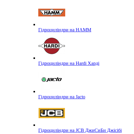
Гідроциліндри на HAMM
Гідроциліндри на Hardi Харді
Гідроциліндри на Jacto
Гідроциліндри на JCB ДжиСиБи Джісібі