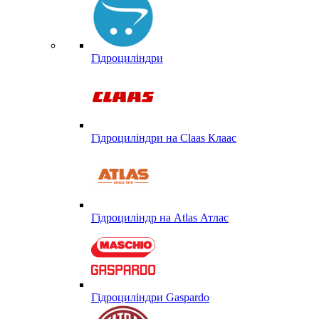
Гідроциліндри
Гідроциліндри на Claas Клаас
Гідроциліндр на Atlas Атлас
Гідроциліндри Gaspardo