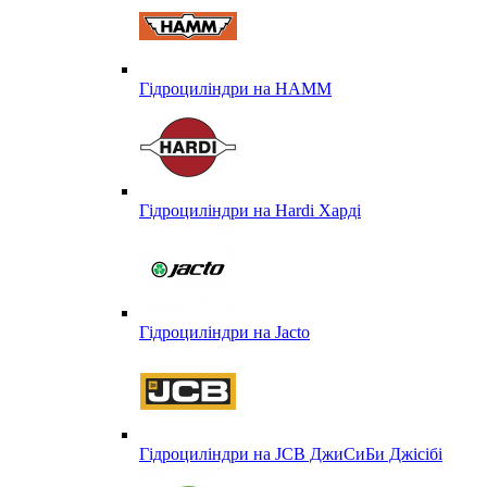
Гідроциліндри на HAMM
Гідроциліндри на Hardi Харді
Гідроциліндри на Jacto
Гідроциліндри на JCB ДжиСиБи Джісібі