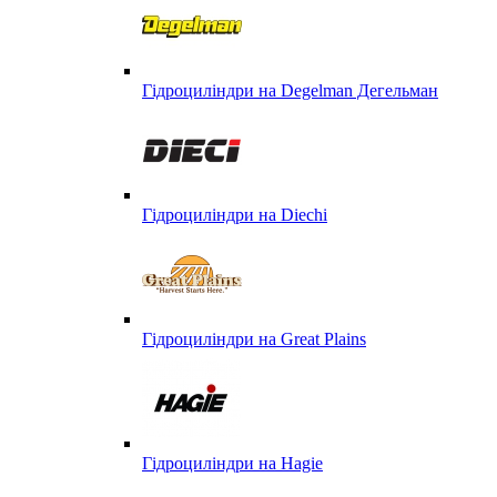
Гідроциліндри на Degelman Дегельман
Гідроциліндри на Diechi
Гідроциліндри на Great Plains
Гідроциліндри на Hagie