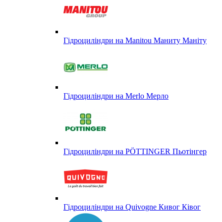
Гідроциліндри на Manitou Маниту Маніту
Гідроциліндри на Merlo Мерло
Гідроциліндри на PÖTTINGER Пьотінгер
Гідроциліндри на Quivogne Кивог Ківог