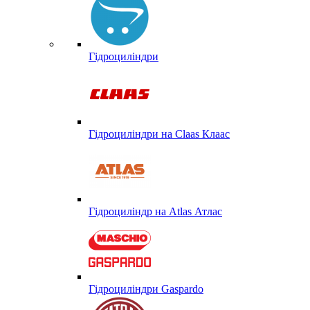
Гідроциліндри
Гідроциліндри на Claas Клаас
Гідроциліндр на Atlas Атлас
Гідроциліндри Gaspardo