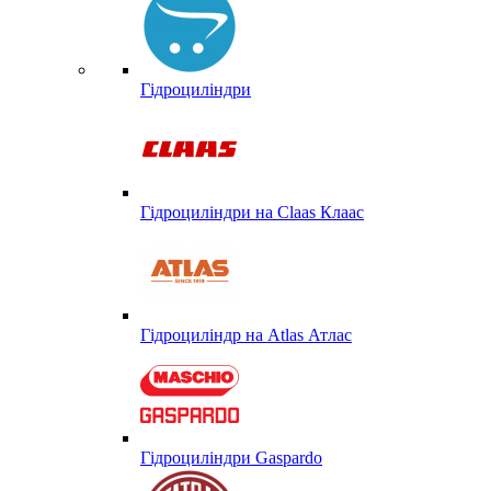
Гідроциліндри
Гідроциліндри на Claas Клаас
Гідроциліндр на Atlas Атлас
Гідроциліндри Gaspardo