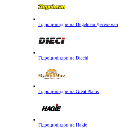
Гідроциліндри на Degelman Дегельман
Гідроциліндри на Diechi
Гідроциліндри на Great Plains
Гідроциліндри на Hagie