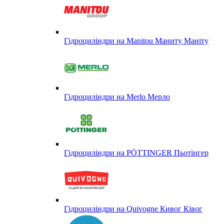
Гідроциліндри на Manitou Маниту Маніту
Гідроциліндри на Merlo Мерло
Гідроциліндри на PÖTTINGER Пьотінгер
Гідроциліндри на Quivogne Кивог Ківог