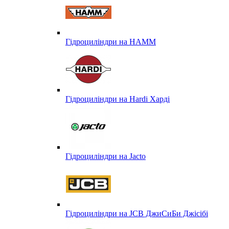
Гідроциліндри на HAMM
Гідроциліндри на Hardi Харді
Гідроциліндри на Jacto
Гідроциліндри на JCB ДжиСиБи Джісібі