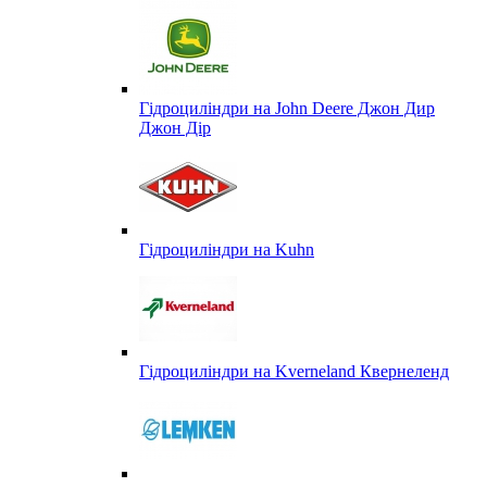
Гідроциліндри на John Deere Джон Дир
Джон Дір
Гідроциліндри на Kuhn
Гідроциліндри на Kverneland Квернеленд