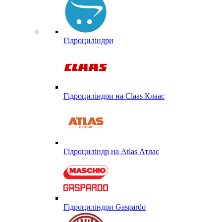
Гідроциліндри
Гідроциліндри на Claas Клаас
Гідроциліндр на Atlas Атлас
Гідроциліндри Gaspardo