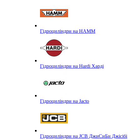
Гідроциліндри на HAMM
Гідроциліндри на Hardi Харді
Гідроциліндри на Jacto
Гідроциліндри на JCB ДжиСиБи Джісібі