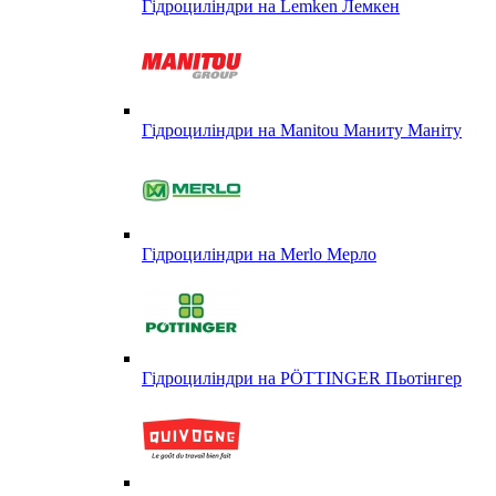
Гідроциліндри на Lemken Лемкен
Гідроциліндри на Manitou Маниту Маніту
Гідроциліндри на Merlo Мерло
Гідроциліндри на PÖTTINGER Пьотінгер