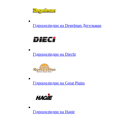
Гідроциліндри на Degelman Дегельман
Гідроциліндри на Diechi
Гідроциліндри на Great Plains
Гідроциліндри на Hagie