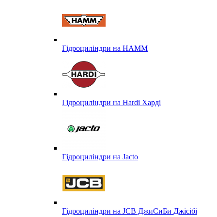
Гідроциліндри на HAMM
Гідроциліндри на Hardi Харді
Гідроциліндри на Jacto
Гідроциліндри на JCB ДжиСиБи Джісібі