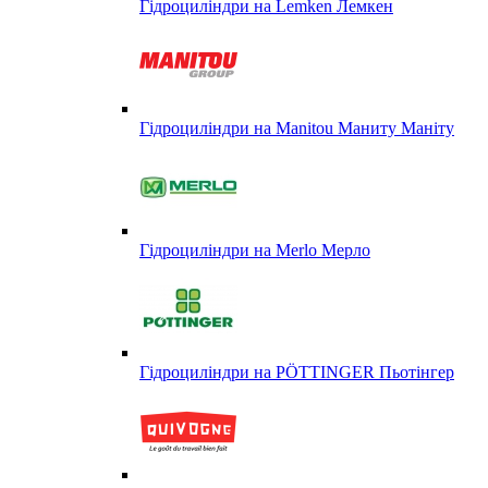
Гідроциліндри на Lemken Лемкен
Гідроциліндри на Manitou Маниту Маніту
Гідроциліндри на Merlo Мерло
Гідроциліндри на PÖTTINGER Пьотінгер