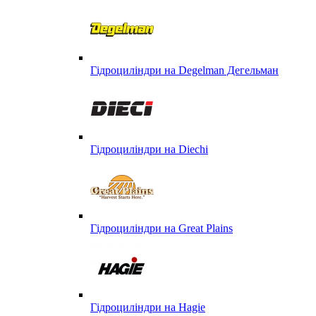
Гідроциліндри на Degelman Дегельман
Гідроциліндри на Diechi
Гідроциліндри на Great Plains
Гідроциліндри на Hagie