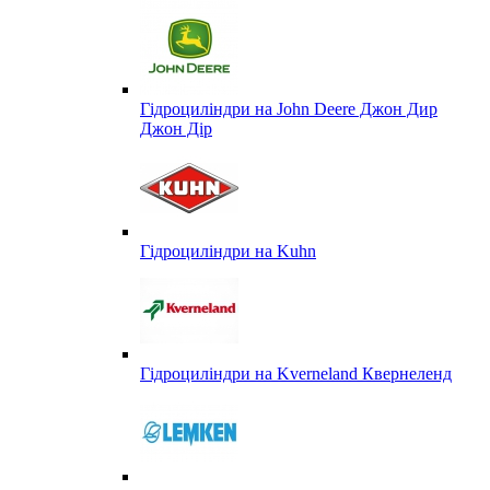
Гідроциліндри на John Deere Джон Дир
Джон Дір
Гідроциліндри на Kuhn
Гідроциліндри на Kverneland Квернеленд