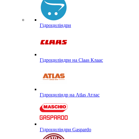
Гідроциліндри
Гідроциліндри на Claas Клаас
Гідроциліндр на Atlas Атлас
Гідроциліндри Gaspardo