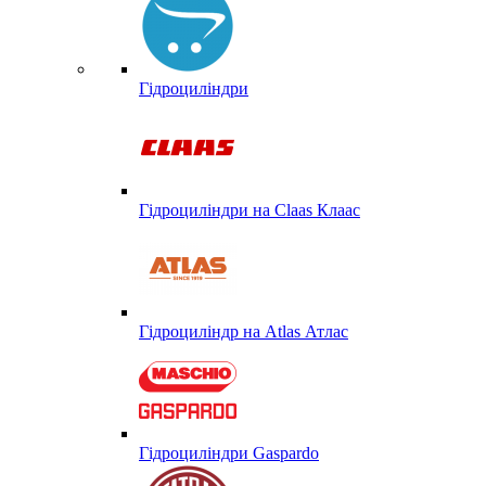
Гідроциліндри
Гідроциліндри на Claas Клаас
Гідроциліндр на Atlas Атлас
Гідроциліндри Gaspardo