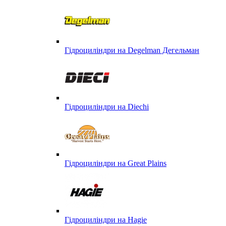
Гідроциліндри на Degelman Дегельман
Гідроциліндри на Diechi
Гідроциліндри на Great Plains
Гідроциліндри на Hagie