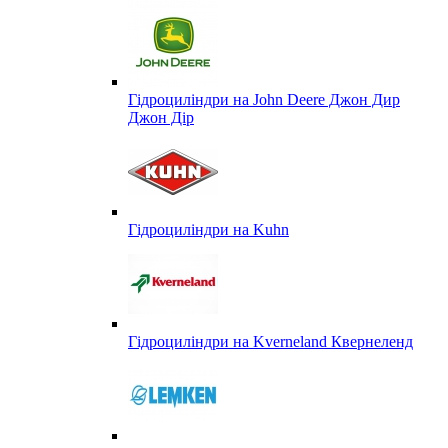
Гідроциліндри на John Deere Джон Дир
Джон Дір
Гідроциліндри на Kuhn
Гідроциліндри на Kverneland Квернеленд