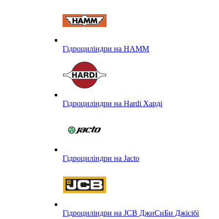
Гідроциліндри на HAMM
Гідроциліндри на Hardi Харді
Гідроциліндри на Jacto
Гідроциліндри на JCB ДжиСиБи Джісібі