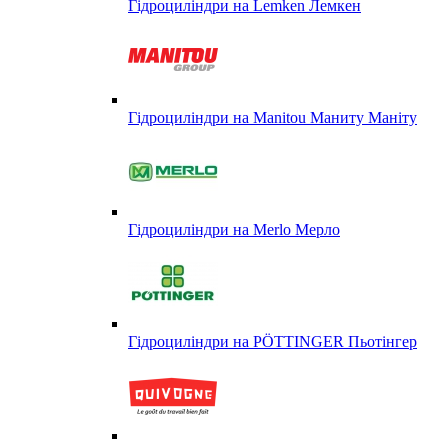
Гідроциліндри на Lemken Лемкен
Гідроциліндри на Manitou Маниту Маніту
Гідроциліндри на Merlo Мерло
Гідроциліндри на PÖTTINGER Пьотінгер