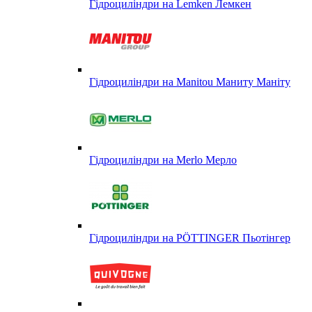
Гідроциліндри на Lemken Лемкен
Гідроциліндри на Manitou Маниту Маніту
Гідроциліндри на Merlo Мерло
Гідроциліндри на PÖTTINGER Пьотінгер