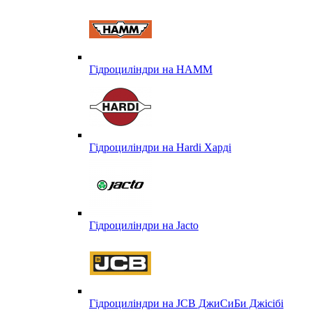
Гідроциліндри на HAMM
Гідроциліндри на Hardi Харді
Гідроциліндри на Jacto
Гідроциліндри на JCB ДжиСиБи Джісібі