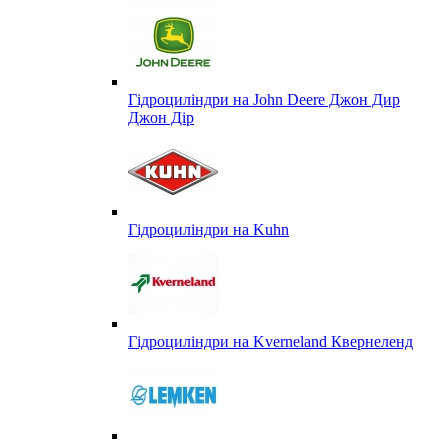
Гідроциліндри на John Deere Джон Дир
Джон Дір
Гідроциліндри на Kuhn
Гідроциліндри на Kverneland Квернеленд