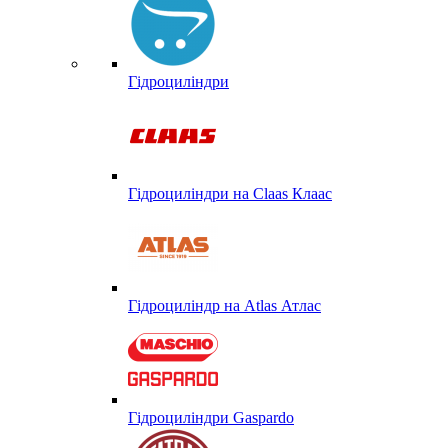
Гідроциліндри
Гідроциліндри на Claas Клаас
Гідроциліндр на Atlas Атлас
Гідроциліндри Gaspardo