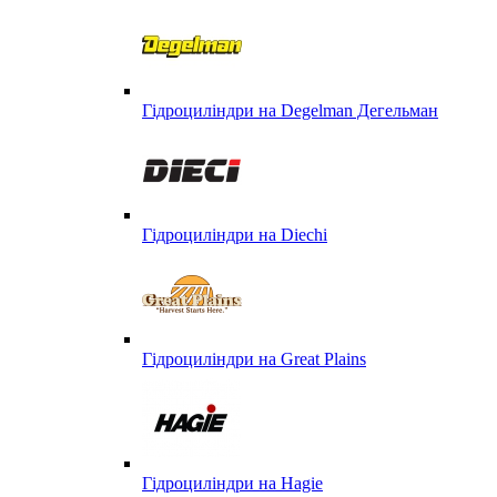
Гідроциліндри на Degelman Дегельман
Гідроциліндри на Diechi
Гідроциліндри на Great Plains
Гідроциліндри на Hagie