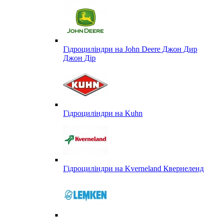
Гідроциліндри на John Deere Джон Дир
Джон Дір
Гідроциліндри на Kuhn
Гідроциліндри на Kverneland Квернеленд