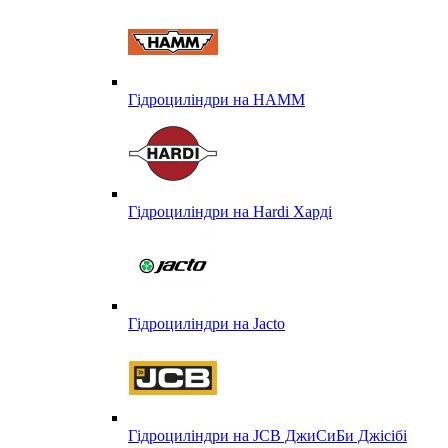
Гідроциліндри на HAMM
Гідроциліндри на Hardi Харді
Гідроциліндри на Jacto
Гідроциліндри на JCB ДжиСиБи Джісібі