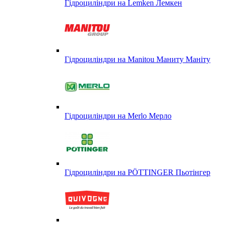
Гідроциліндри на Lemken Лемкен
Гідроциліндри на Manitou Маниту Маніту
Гідроциліндри на Merlo Мерло
Гідроциліндри на PÖTTINGER Пьотінгер