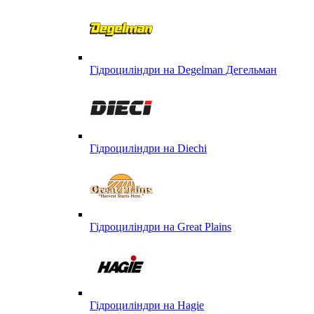
Гідроциліндри на Degelman Дегельман
Гідроциліндри на Diechi
Гідроциліндри на Great Plains
Гідроциліндри на Hagie