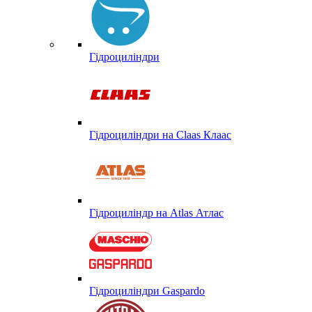
Гідроциліндри
Гідроциліндри на Claas Клаас
Гідроциліндр на Atlas Атлас
Гідроциліндри Gaspardo