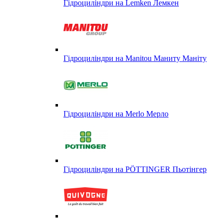
Гідроциліндри на Lemken Лемкен
Гідроциліндри на Manitou Маниту Маніту
Гідроциліндри на Merlo Мерло
Гідроциліндри на PÖTTINGER Пьотінгер