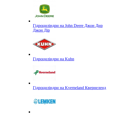
Гідроциліндри на John Deere Джон Дир
Джон Дір
Гідроциліндри на Kuhn
Гідроциліндри на Kverneland Квернеленд