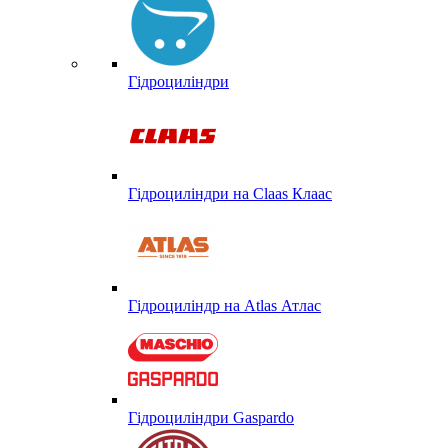
Гідроциліндри
Гідроциліндри на Claas Клаас
Гідроциліндр на Atlas Атлас
Гідроциліндри Gaspardo