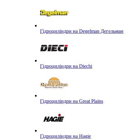
Гідроциліндри на Degelman Дегельман
Гідроциліндри на Diechi
Гідроциліндри на Great Plains
Гідроциліндри на Hagie