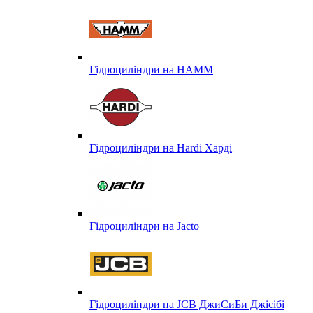
Гідроциліндри на HAMM
Гідроциліндри на Hardi Харді
Гідроциліндри на Jacto
Гідроциліндри на JCB ДжиСиБи Джісібі