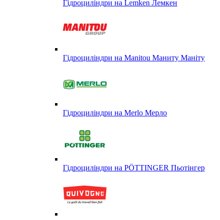
Гідроциліндри на Lemken Лемкен
Гідроциліндри на Manitou Маниту Маніту
Гідроциліндри на Merlo Мерло
Гідроциліндри на PÖTTINGER Пьотінгер