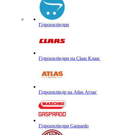
Гідроциліндри
Гідроциліндри на Claas Клаас
Гідроциліндр на Atlas Атлас
Гідроциліндри Gaspardo