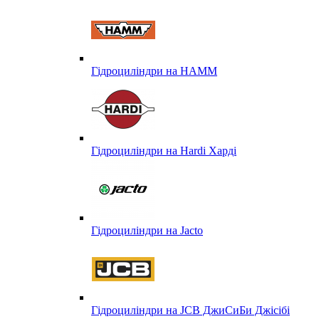
Гідроциліндри на HAMM
Гідроциліндри на Hardi Харді
Гідроциліндри на Jacto
Гідроциліндри на JCB ДжиСиБи Джісібі