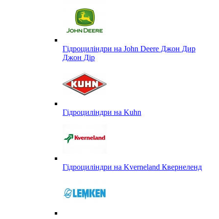
Гідроциліндри на John Deere Джон Дир
Джон Дір
Гідроциліндри на Kuhn
Гідроциліндри на Kverneland Квернеленд