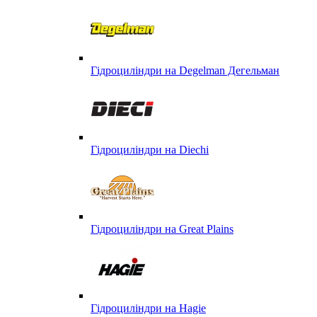
Гідроциліндри на Degelman Дегельман
Гідроциліндри на Diechi
Гідроциліндри на Great Plains
Гідроциліндри на Hagie