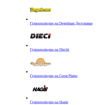
Гідроциліндри на Degelman Дегельман
Гідроциліндри на Diechi
Гідроциліндри на Great Plains
Гідроциліндри на Hagie