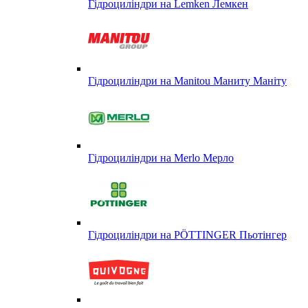
Гідроциліндри на Lemken Лемкен
Гідроциліндри на Manitou Маниту Маніту
Гідроциліндри на Merlo Мерло
Гідроциліндри на PÖTTINGER Пьотінгер