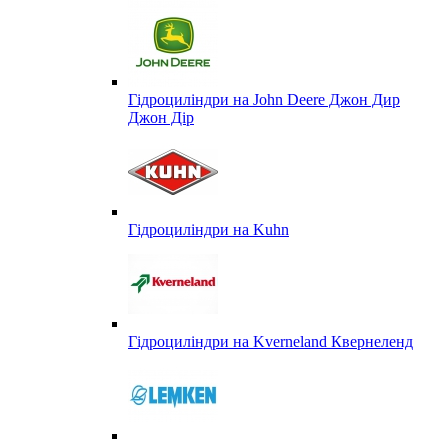
Гідроциліндри на John Deere Джон Дир
Джон Дір
Гідроциліндри на Kuhn
Гідроциліндри на Kverneland Квернеленд