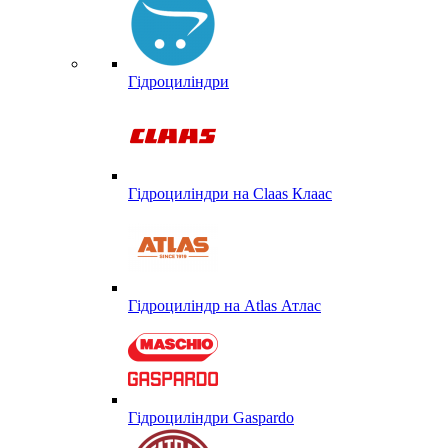
Гідроциліндри
Гідроциліндри на Claas Клаас
Гідроциліндр на Atlas Атлас
Гідроциліндри Gaspardo