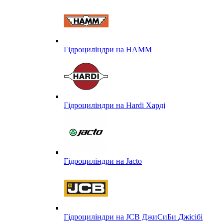
Гідроциліндри на HAMM
Гідроциліндри на Hardi Харді
Гідроциліндри на Jacto
Гідроциліндри на JCB ДжиСиБи Джісібі