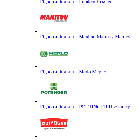
Гідроциліндри на Lemken Лемкен
Гідроциліндри на Manitou Маниту Маніту
Гідроциліндри на Merlo Мерло
Гідроциліндри на PÖTTINGER Пьотінгер