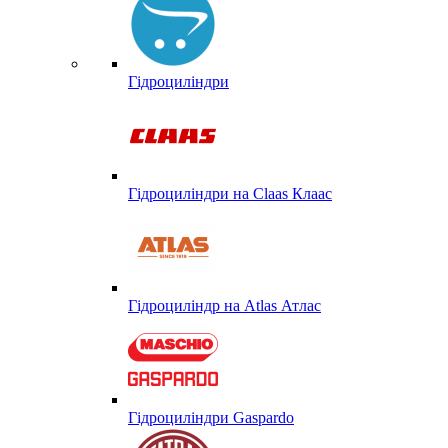
Гідроциліндри
Гідроциліндри на Claas Клаас
Гідроциліндр на Atlas Атлас
Гідроциліндри Gaspardo