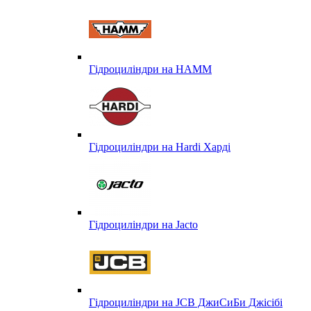
Гідроциліндри на HAMM
Гідроциліндри на Hardi Харді
Гідроциліндри на Jacto
Гідроциліндри на JCB ДжиСиБи Джісібі