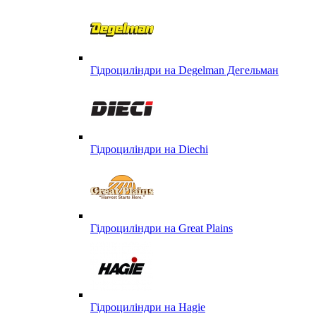
Гідроциліндри на Degelman Дегельман
Гідроциліндри на Diechi
Гідроциліндри на Great Plains
Гідроциліндри на Hagie