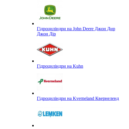
Гідроциліндри на John Deere Джон Дир
Джон Дір
Гідроциліндри на Kuhn
Гідроциліндри на Kverneland Квернеленд