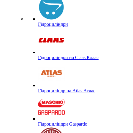
Гідроциліндри
Гідроциліндри на Claas Клаас
Гідроциліндр на Atlas Атлас
Гідроциліндри Gaspardo