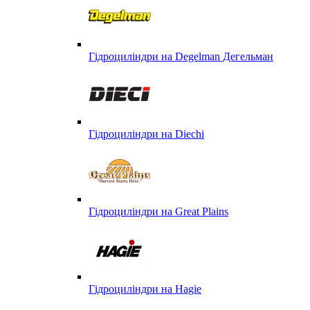
Гідроциліндри на Degelman Дегельман
Гідроциліндри на Diechi
Гідроциліндри на Great Plains
Гідроциліндри на Hagie