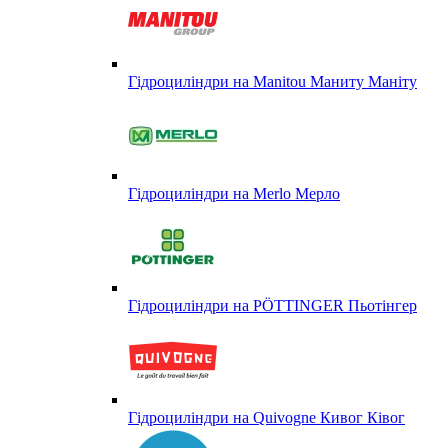
Гідроциліндри на Manitou Маниту Маніту
Гідроциліндри на Merlo Мерло
Гідроциліндри на PÖTTINGER Пьотінгер
Гідроциліндри на Quivogne Кивог Ківог