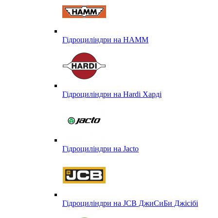
Гідроциліндри на HAMM
Гідроциліндри на Hardi Харді
Гідроциліндри на Jacto
Гідроциліндри на JCB ДжиСиБи Джісібі