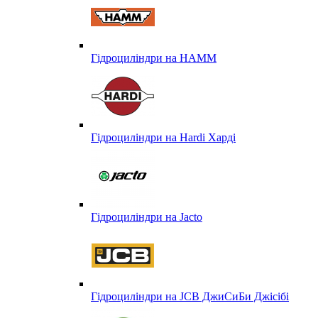
Гідроциліндри на HAMM
Гідроциліндри на Hardi Харді
Гідроциліндри на Jacto
Гідроциліндри на JCB ДжиСиБи Джісібі