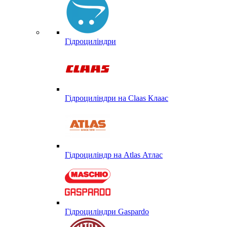
Гідроциліндри
Гідроциліндри на Claas Клаас
Гідроциліндр на Atlas Атлас
Гідроциліндри Gaspardo