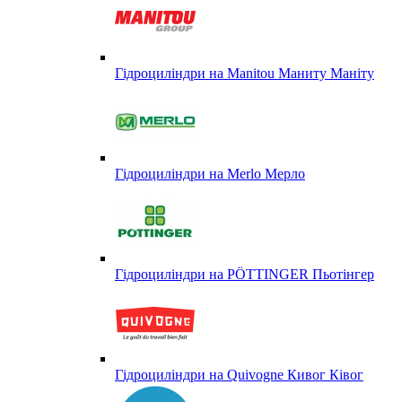
Гідроциліндри на Manitou Маниту Маніту
Гідроциліндри на Merlo Мерло
Гідроциліндри на PÖTTINGER Пьотінгер
Гідроциліндри на Quivogne Кивог Ківог