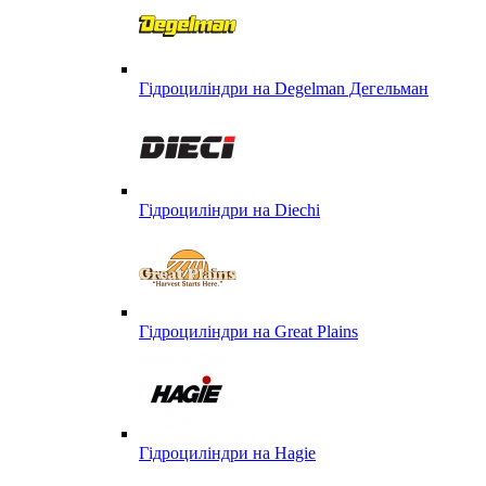
Гідроциліндри на Degelman Дегельман
Гідроциліндри на Diechi
Гідроциліндри на Great Plains
Гідроциліндри на Hagie