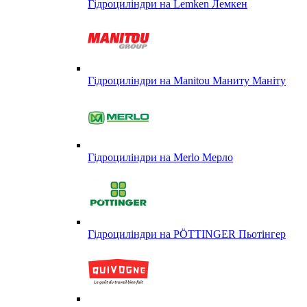
Гідроциліндри на Lemken Лемкен
Гідроциліндри на Manitou Маниту Маніту
Гідроциліндри на Merlo Мерло
Гідроциліндри на PÖTTINGER Пьотінгер