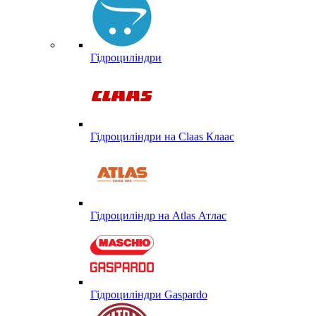
Гідроциліндри
Гідроциліндри на Claas Клаас
Гідроциліндр на Atlas Атлас
Гідроциліндри Gaspardo