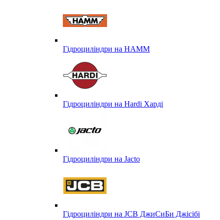
Гідроциліндри на HAMM
Гідроциліндри на Hardi Харді
Гідроциліндри на Jacto
Гідроциліндри на JCB ДжиСиБи Джісібі