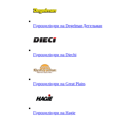
Гідроциліндри на Degelman Дегельман
Гідроциліндри на Diechi
Гідроциліндри на Great Plains
Гідроциліндри на Hagie