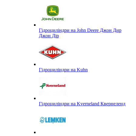
Гідроциліндри на John Deere Джон Дир
Джон Дір
Гідроциліндри на Kuhn
Гідроциліндри на Kverneland Квернеленд