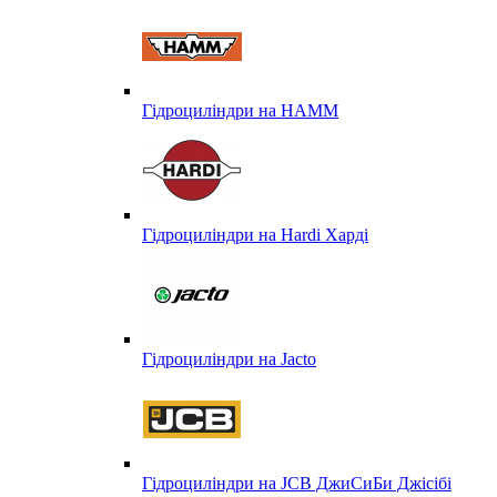
Гідроциліндри на HAMM
Гідроциліндри на Hardi Харді
Гідроциліндри на Jacto
Гідроциліндри на JCB ДжиСиБи Джісібі