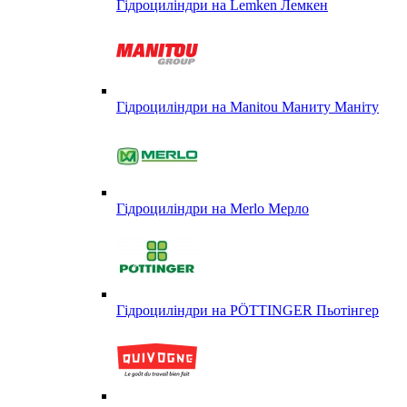
Гідроциліндри на Lemken Лемкен
Гідроциліндри на Manitou Маниту Маніту
Гідроциліндри на Merlo Мерло
Гідроциліндри на PÖTTINGER Пьотінгер