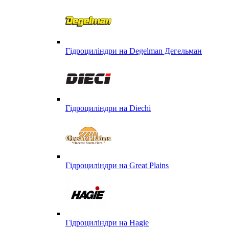
Гідроциліндри на Degelman Дегельман
Гідроциліндри на Diechi
Гідроциліндри на Great Plains
Гідроциліндри на Hagie