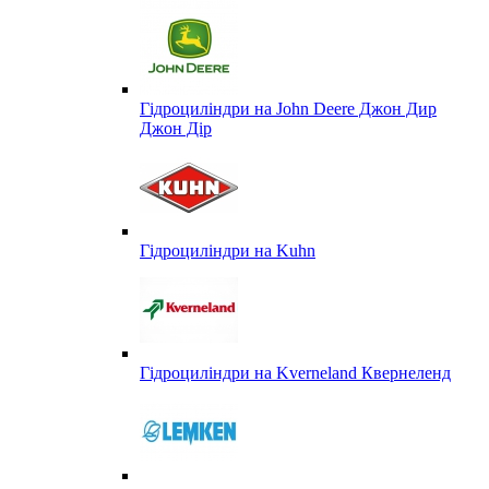
Гідроциліндри на John Deere Джон Дир
Джон Дір
Гідроциліндри на Kuhn
Гідроциліндри на Kverneland Квернеленд