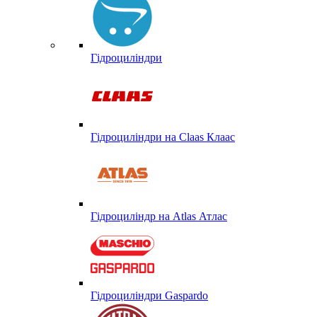
Гідроциліндри
Гідроциліндри на Claas Клаас
Гідроциліндр на Atlas Атлас
Гідроциліндри Gaspardo