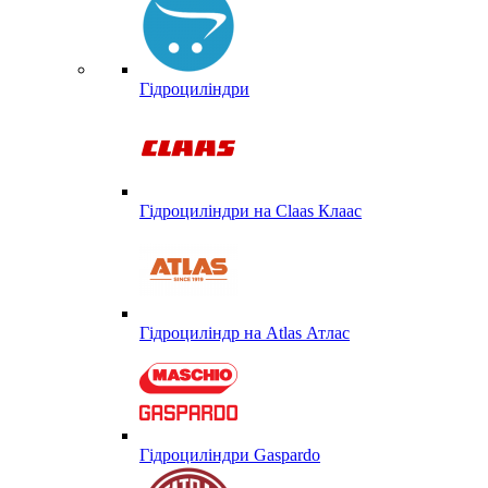
Гідроциліндри
Гідроциліндри на Claas Клаас
Гідроциліндр на Atlas Атлас
Гідроциліндри Gaspardo