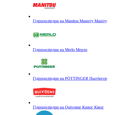
Гідроциліндри на Manitou Маниту Маніту
Гідроциліндри на Merlo Мерло
Гідроциліндри на PÖTTINGER Пьотінгер
Гідроциліндри на Quivogne Кивог Ківог