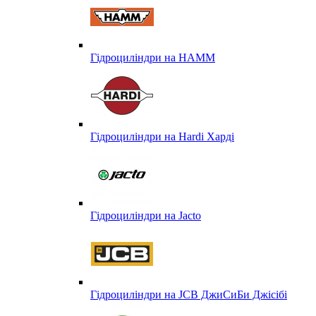
Гідроциліндри на HAMM
Гідроциліндри на Hardi Харді
Гідроциліндри на Jacto
Гідроциліндри на JCB ДжиСиБи Джісібі