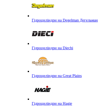
Гідроциліндри на Degelman Дегельман
Гідроциліндри на Diechi
Гідроциліндри на Great Plains
Гідроциліндри на Hagie