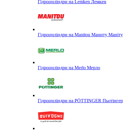
Гідроциліндри на Lemken Лемкен
Гідроциліндри на Manitou Маниту Маніту
Гідроциліндри на Merlo Мерло
Гідроциліндри на PÖTTINGER Пьотінгер