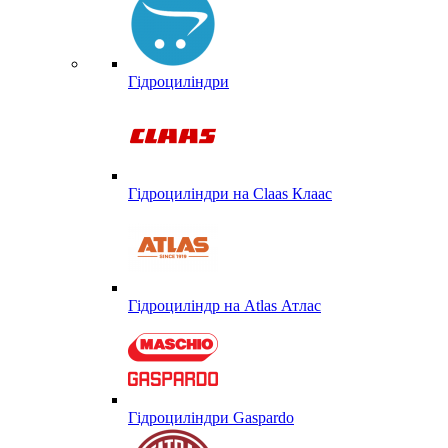
Гідроциліндри
Гідроциліндри на Claas Клаас
Гідроциліндр на Atlas Атлас
Гідроциліндри Gaspardo