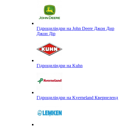
Гідроциліндри на John Deere Джон Дир
Джон Дір
Гідроциліндри на Kuhn
Гідроциліндри на Kverneland Квернеленд