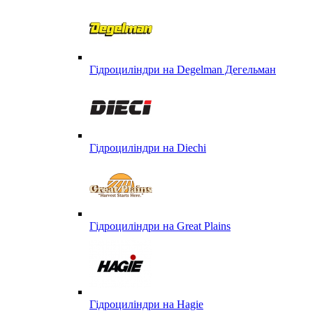
Гідроциліндри на Degelman Дегельман
Гідроциліндри на Diechi
Гідроциліндри на Great Plains
Гідроциліндри на Hagie