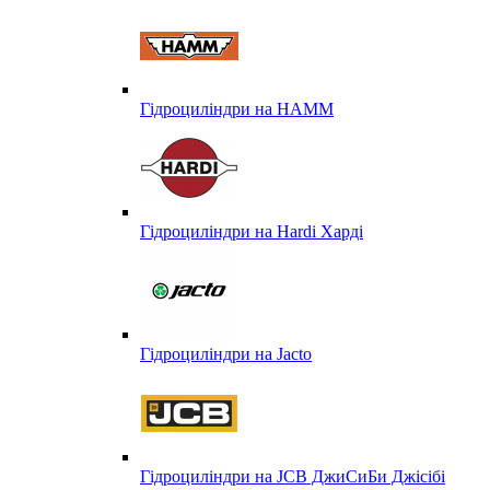
Гідроциліндри на HAMM
Гідроциліндри на Hardi Харді
Гідроциліндри на Jacto
Гідроциліндри на JCB ДжиСиБи Джісібі