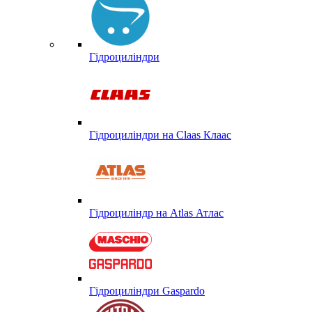
Гідроциліндри
Гідроциліндри на Claas Клаас
Гідроциліндр на Atlas Атлас
Гідроциліндри Gaspardo