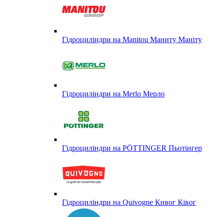
Гідроциліндри на Manitou Маниту Маніту
Гідроциліндри на Merlo Мерло
Гідроциліндри на PÖTTINGER Пьотінгер
Гідроциліндри на Quivogne Кивог Ківог