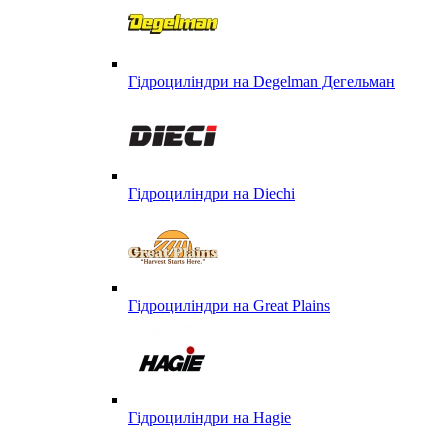
Гідроциліндри на Degelman Дегельман
Гідроциліндри на Diechi
Гідроциліндри на Great Plains
Гідроциліндри на Hagie