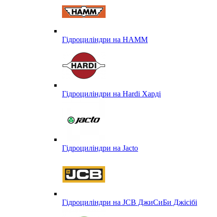
Гідроциліндри на HAMM
Гідроциліндри на Hardi Харді
Гідроциліндри на Jacto
Гідроциліндри на JCB ДжиСиБи Джісібі