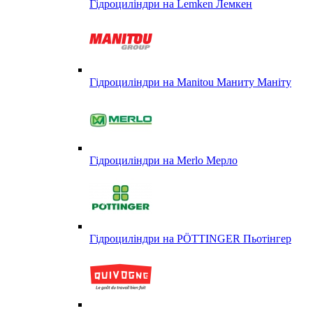
Гідроциліндри на Lemken Лемкен
Гідроциліндри на Manitou Маниту Маніту
Гідроциліндри на Merlo Мерло
Гідроциліндри на PÖTTINGER Пьотінгер