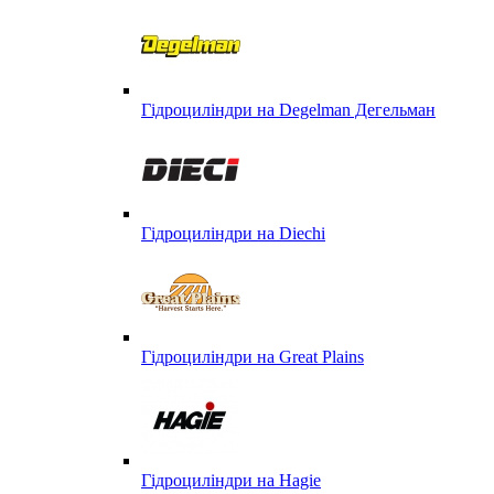
Гідроциліндри на Degelman Дегельман
Гідроциліндри на Diechi
Гідроциліндри на Great Plains
Гідроциліндри на Hagie