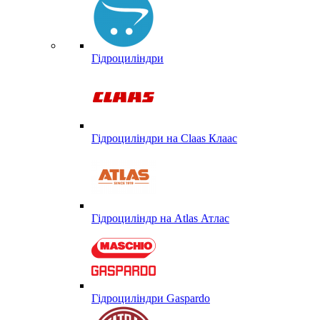
Гідроциліндри
Гідроциліндри на Claas Клаас
Гідроциліндр на Atlas Атлас
Гідроциліндри Gaspardo