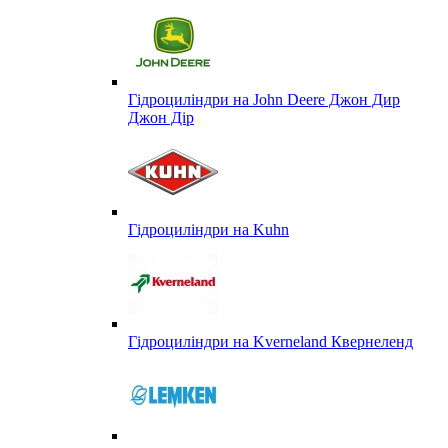
Гідроциліндри на John Deere Джон Дир
Джон Дір
Гідроциліндри на Kuhn
Гідроциліндри на Kverneland Квернеленд