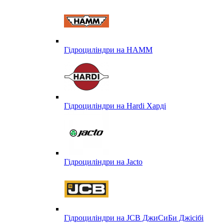
Гідроциліндри на HAMM
Гідроциліндри на Hardi Харді
Гідроциліндри на Jacto
Гідроциліндри на JCB ДжиСиБи Джісібі