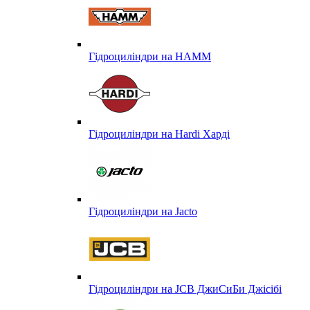
Гідроциліндри на HAMM
Гідроциліндри на Hardi Харді
Гідроциліндри на Jacto
Гідроциліндри на JCB ДжиСиБи Джісібі