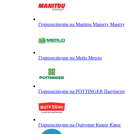
Гідроциліндри на Manitou Маниту Маніту
Гідроциліндри на Merlo Мерло
Гідроциліндри на PÖTTINGER Пьотінгер
Гідроциліндри на Quivogne Кивог Ківог