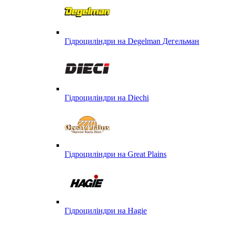
Гідроциліндри на Degelman Дегельман
Гідроциліндри на Diechi
Гідроциліндри на Great Plains
Гідроциліндри на Hagie