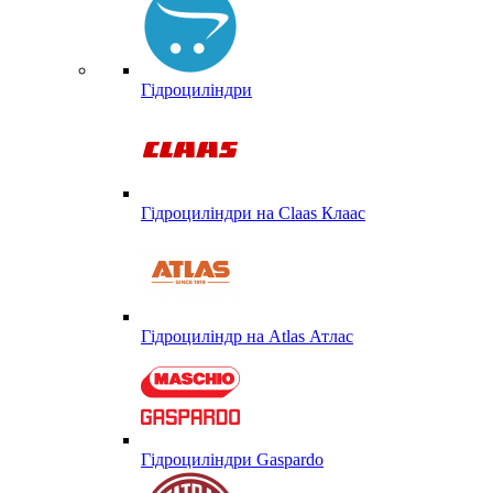
Гідроциліндри
Гідроциліндри на Claas Клаас
Гідроциліндр на Atlas Атлас
Гідроциліндри Gaspardo