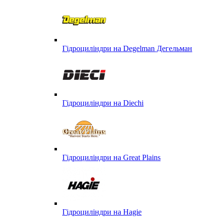
Гідроциліндри на Degelman Дегельман
Гідроциліндри на Diechi
Гідроциліндри на Great Plains
Гідроциліндри на Hagie