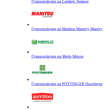
Гідроциліндри на Lemken Лемкен
Гідроциліндри на Manitou Маниту Маніту
Гідроциліндри на Merlo Мерло
Гідроциліндри на PÖTTINGER Пьотінгер