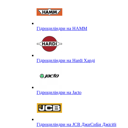
Гідроциліндри на HAMM
Гідроциліндри на Hardi Харді
Гідроциліндри на Jacto
Гідроциліндри на JCB ДжиСиБи Джісібі