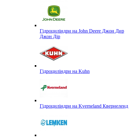
Гідроциліндри на John Deere Джон Дир
Джон Дір
Гідроциліндри на Kuhn
Гідроциліндри на Kverneland Квернеленд