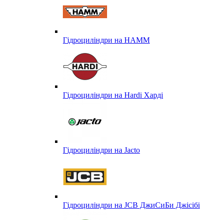
Гідроциліндри на HAMM
Гідроциліндри на Hardi Харді
Гідроциліндри на Jacto
Гідроциліндри на JCB ДжиСиБи Джісібі