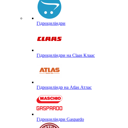
Гідроциліндри
Гідроциліндри на Claas Клаас
Гідроциліндр на Atlas Атлас
Гідроциліндри Gaspardo