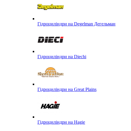
Гідроциліндри на Degelman Дегельман
Гідроциліндри на Diechi
Гідроциліндри на Great Plains
Гідроциліндри на Hagie