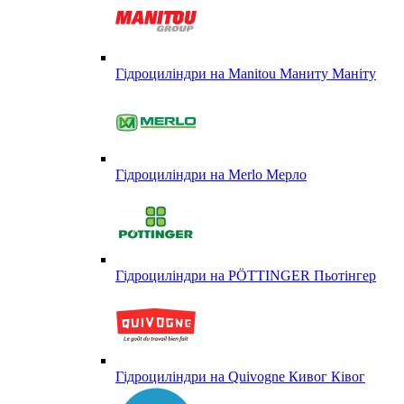
Гідроциліндри на Manitou Маниту Маніту
Гідроциліндри на Merlo Мерло
Гідроциліндри на PÖTTINGER Пьотінгер
Гідроциліндри на Quivogne Кивог Ківог