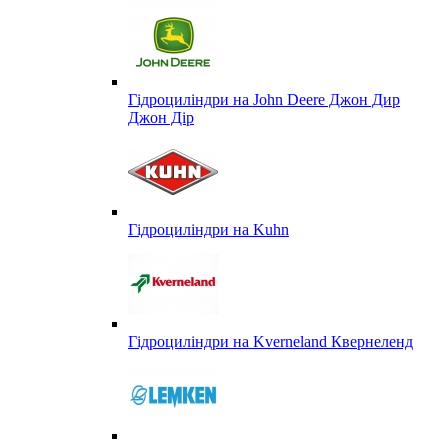
Гідроциліндри на John Deere Джон Дир
Джон Дір
Гідроциліндри на Kuhn
Гідроциліндри на Kverneland Квернеленд