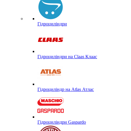
Гідроциліндри
Гідроциліндри на Claas Клаас
Гідроциліндр на Atlas Атлас
Гідроциліндри Gaspardo