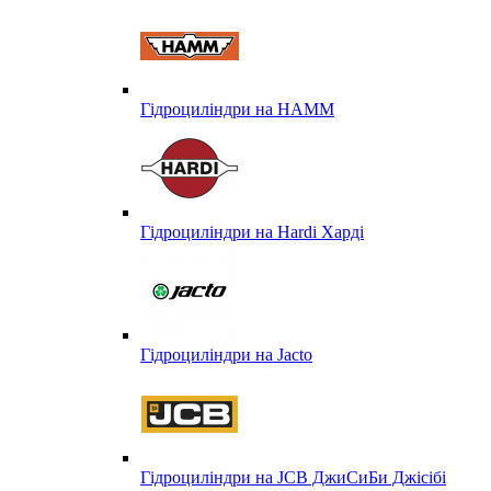
Гідроциліндри на HAMM
Гідроциліндри на Hardi Харді
Гідроциліндри на Jacto
Гідроциліндри на JCB ДжиСиБи Джісібі