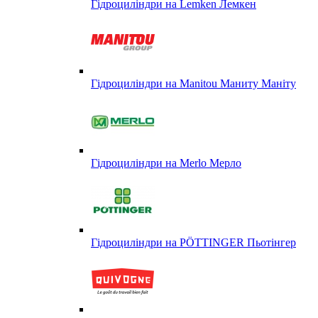
Гідроциліндри на Lemken Лемкен
Гідроциліндри на Manitou Маниту Маніту
Гідроциліндри на Merlo Мерло
Гідроциліндри на PÖTTINGER Пьотінгер