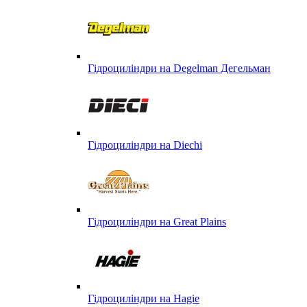
Гідроциліндри на Degelman Дегельман
Гідроциліндри на Diechi
Гідроциліндри на Great Plains
Гідроциліндри на Hagie