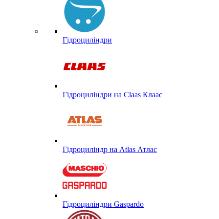
Гідроциліндри
Гідроциліндри на Claas Клаас
Гідроциліндр на Atlas Атлас
Гідроциліндри Gaspardo