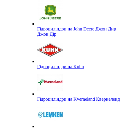
Гідроциліндри на John Deere Джон Дир
Джон Дір
Гідроциліндри на Kuhn
Гідроциліндри на Kverneland Квернеленд