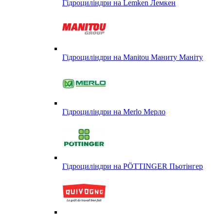
Гідроциліндри на Lemken Лемкен
Гідроциліндри на Manitou Маниту Маніту
Гідроциліндри на Merlo Мерло
Гідроциліндри на PÖTTINGER Пьотінгер