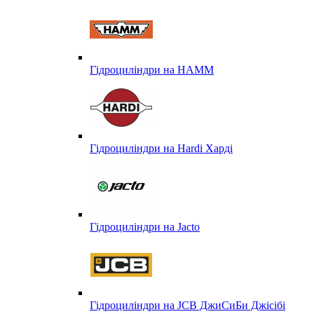
Гідроциліндри на HAMM
Гідроциліндри на Hardi Харді
Гідроциліндри на Jacto
Гідроциліндри на JCB ДжиСиБи Джісібі