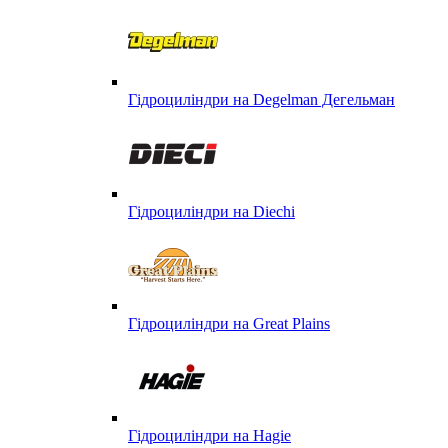
Гідроциліндри на Degelman Дегельман
Гідроциліндри на Diechi
Гідроциліндри на Great Plains
Гідроциліндри на Hagie