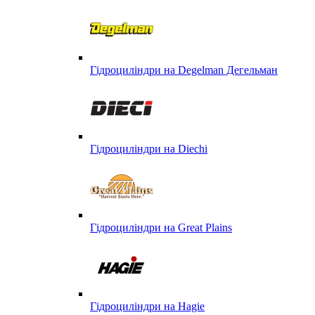
Гідроциліндри на Degelman Дегельман
Гідроциліндри на Diechi
Гідроциліндри на Great Plains
Гідроциліндри на Hagie