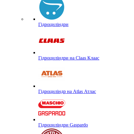
Гідроциліндри
Гідроциліндри на Claas Клаас
Гідроциліндр на Atlas Атлас
Гідроциліндри Gaspardo