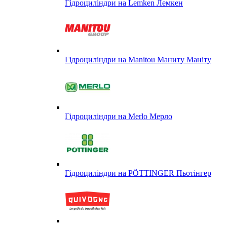
Гідроциліндри на Lemken Лемкен
Гідроциліндри на Manitou Маниту Маніту
Гідроциліндри на Merlo Мерло
Гідроциліндри на PÖTTINGER Пьотінгер