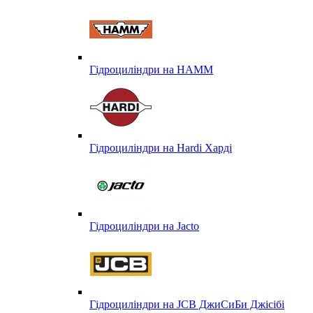
Гідроциліндри на HAMM
Гідроциліндри на Hardi Харді
Гідроциліндри на Jacto
Гідроциліндри на JCB ДжиСиБи Джісібі