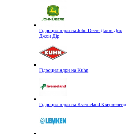
Гідроциліндри на John Deere Джон Дир
Джон Дір
Гідроциліндри на Kuhn
Гідроциліндри на Kverneland Квернеленд