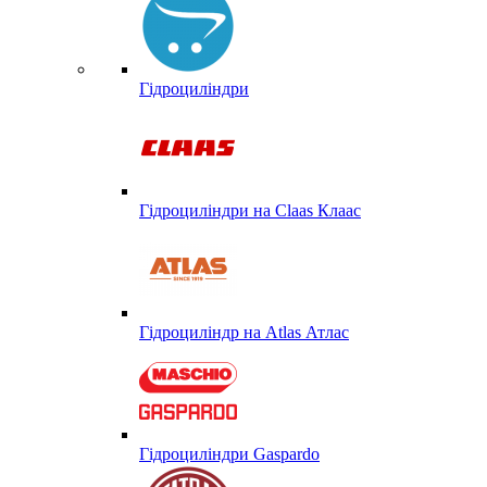
Гідроциліндри
Гідроциліндри на Claas Клаас
Гідроциліндр на Atlas Атлас
Гідроциліндри Gaspardo