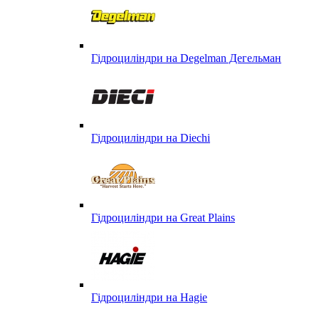
Гідроциліндри на Degelman Дегельман
Гідроциліндри на Diechi
Гідроциліндри на Great Plains
Гідроциліндри на Hagie