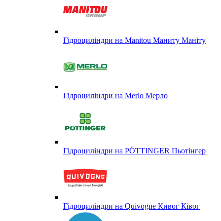
Гідроциліндри на Manitou Маниту Маніту
Гідроциліндри на Merlo Мерло
Гідроциліндри на PÖTTINGER Пьотінгер
Гідроциліндри на Quivogne Кивог Ківог