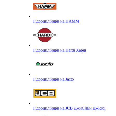
Гідроциліндри на HAMM
Гідроциліндри на Hardi Харді
Гідроциліндри на Jacto
Гідроциліндри на JCB ДжиСиБи Джісібі