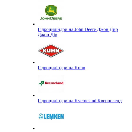
Гідроциліндри на John Deere Джон Дир
Джон Дір
Гідроциліндри на Kuhn
Гідроциліндри на Kverneland Квернеленд