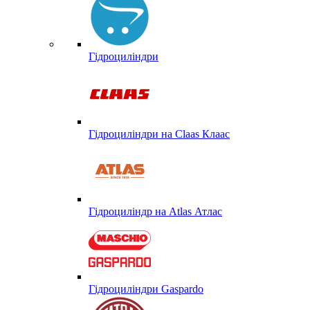
Гідроциліндри
Гідроциліндри на Claas Клаас
Гідроциліндр на Atlas Атлас
Гідроциліндри Gaspardo