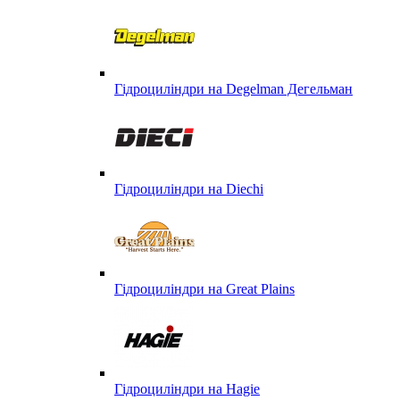
Гідроциліндри на Degelman Дегельман
Гідроциліндри на Diechi
Гідроциліндри на Great Plains
Гідроциліндри на Hagie