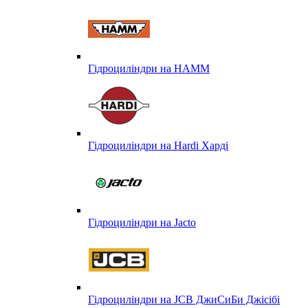
Гідроциліндри на HAMM
Гідроциліндри на Hardi Харді
Гідроциліндри на Jacto
Гідроциліндри на JCB ДжиСиБи Джісібі