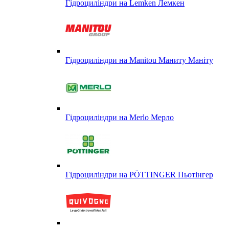
Гідроциліндри на Lemken Лемкен
Гідроциліндри на Manitou Маниту Маніту
Гідроциліндри на Merlo Мерло
Гідроциліндри на PÖTTINGER Пьотінгер