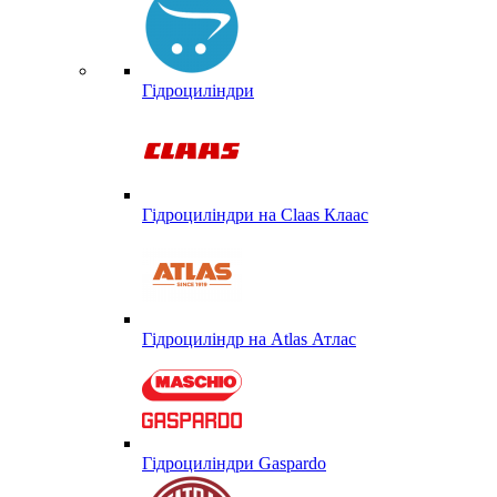
Гідроциліндри
Гідроциліндри на Claas Клаас
Гідроциліндр на Atlas Атлас
Гідроциліндри Gaspardo