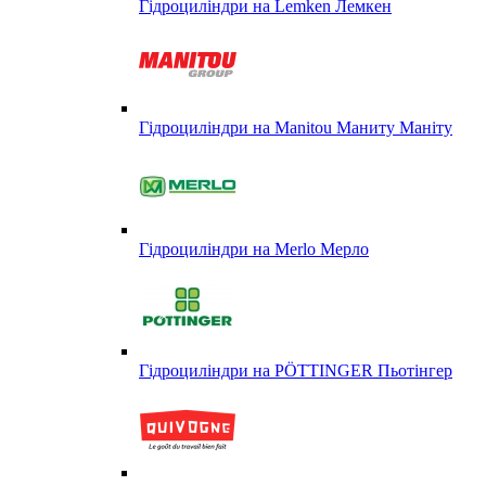
Гідроциліндри на Lemken Лемкен
Гідроциліндри на Manitou Маниту Маніту
Гідроциліндри на Merlo Мерло
Гідроциліндри на PÖTTINGER Пьотінгер