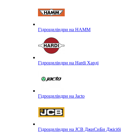
Гідроциліндри на HAMM
Гідроциліндри на Hardi Харді
Гідроциліндри на Jacto
Гідроциліндри на JCB ДжиСиБи Джісібі