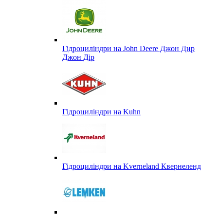
Гідроциліндри на John Deere Джон Дир
Джон Дір
Гідроциліндри на Kuhn
Гідроциліндри на Kverneland Квернеленд