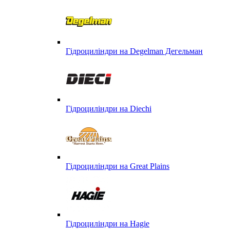
Гідроциліндри на Degelman Дегельман
Гідроциліндри на Diechi
Гідроциліндри на Great Plains
Гідроциліндри на Hagie