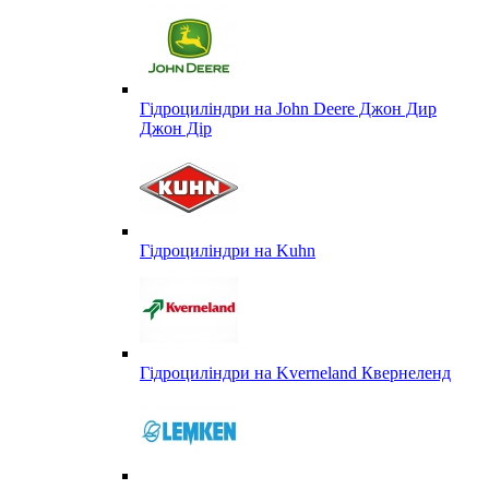
Гідроциліндри на John Deere Джон Дир
Джон Дір
Гідроциліндри на Kuhn
Гідроциліндри на Kverneland Квернеленд