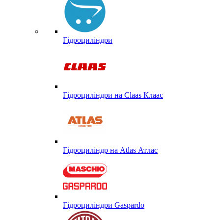
Гідроциліндри
Гідроциліндри на Claas Клаас
Гідроциліндр на Atlas Атлас
Гідроциліндри Gaspardo