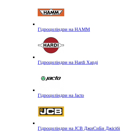
Гідроциліндри на HAMM
Гідроциліндри на Hardi Харді
Гідроциліндри на Jacto
Гідроциліндри на JCB ДжиСиБи Джісібі