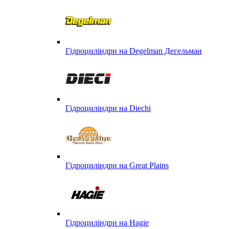
Гідроциліндри на Degelman Дегельман
Гідроциліндри на Diechi
Гідроциліндри на Great Plains
Гідроциліндри на Hagie