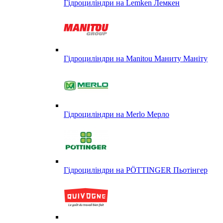
Гідроциліндри на Lemken Лемкен
Гідроциліндри на Manitou Маниту Маніту
Гідроциліндри на Merlo Мерло
Гідроциліндри на PÖTTINGER Пьотінгер