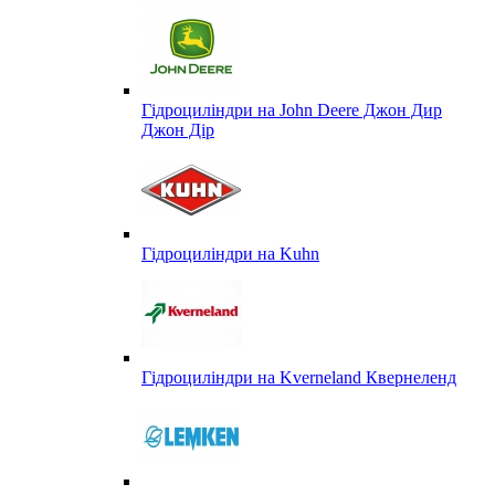
Гідроциліндри на John Deere Джон Дир
Джон Дір
Гідроциліндри на Kuhn
Гідроциліндри на Kverneland Квернеленд