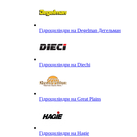
Гідроциліндри на Degelman Дегельман
Гідроциліндри на Diechi
Гідроциліндри на Great Plains
Гідроциліндри на Hagie