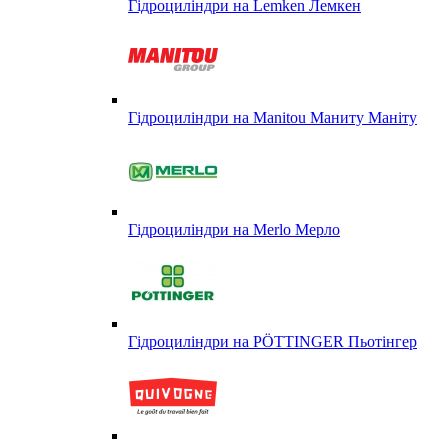
Гідроциліндри на Lemken Лемкен
Гідроциліндри на Manitou Маниту Маніту
Гідроциліндри на Merlo Мерло
Гідроциліндри на PÖTTINGER Пьотінгер