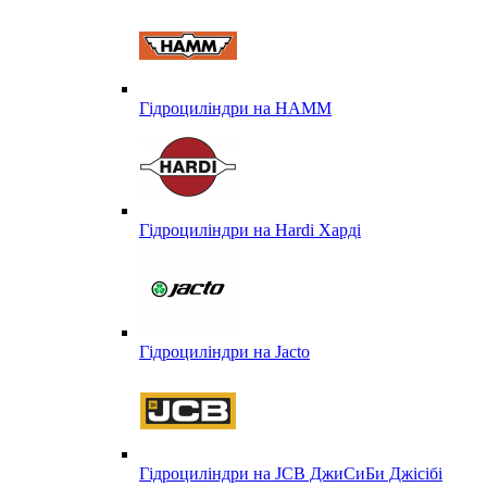
Гідроциліндри на HAMM
Гідроциліндри на Hardi Харді
Гідроциліндри на Jacto
Гідроциліндри на JCB ДжиСиБи Джісібі