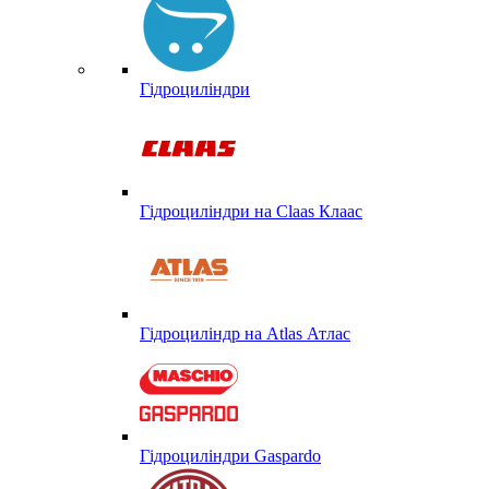
Гідроциліндри
Гідроциліндри на Claas Клаас
Гідроциліндр на Atlas Атлас
Гідроциліндри Gaspardo