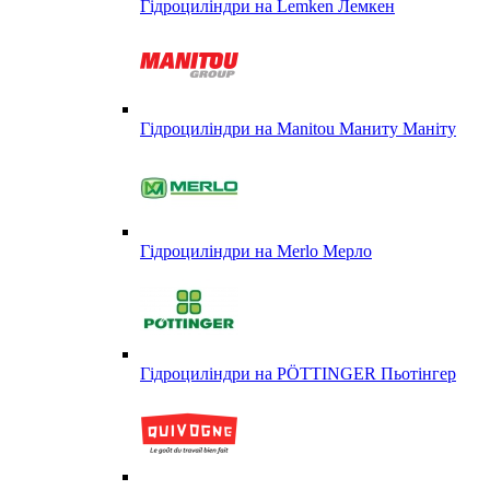
Гідроциліндри на Lemken Лемкен
Гідроциліндри на Manitou Маниту Маніту
Гідроциліндри на Merlo Мерло
Гідроциліндри на PÖTTINGER Пьотінгер