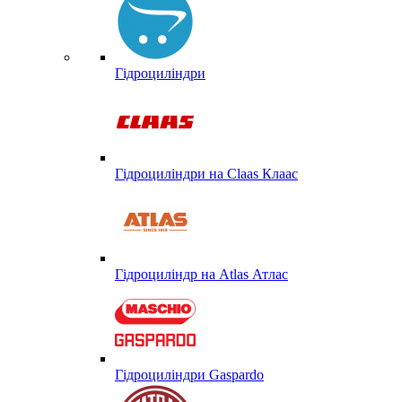
Гідроциліндри
Гідроциліндри на Claas Клаас
Гідроциліндр на Atlas Атлас
Гідроциліндри Gaspardo