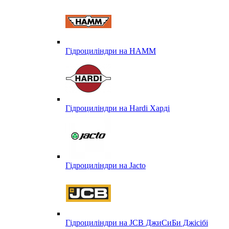
Гідроциліндри на HAMM
Гідроциліндри на Hardi Харді
Гідроциліндри на Jacto
Гідроциліндри на JCB ДжиСиБи Джісібі