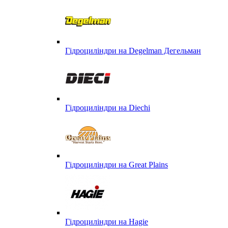
Гідроциліндри на Degelman Дегельман
Гідроциліндри на Diechi
Гідроциліндри на Great Plains
Гідроциліндри на Hagie