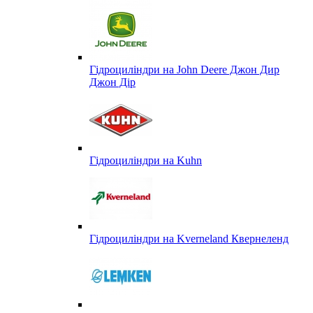
Гідроциліндри на John Deere Джон Дир
Джон Дір
Гідроциліндри на Kuhn
Гідроциліндри на Kverneland Квернеленд