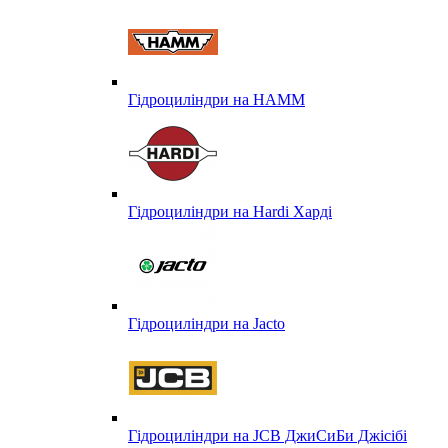
Гідроциліндри на HAMM
Гідроциліндри на Hardi Харді
Гідроциліндри на Jacto
Гідроциліндри на JCB ДжиСиБи Джісібі