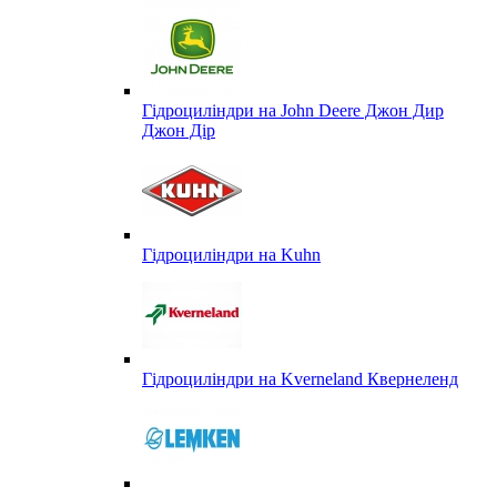
Гідроциліндри на John Deere Джон Дир
Джон Дір
Гідроциліндри на Kuhn
Гідроциліндри на Kverneland Квернеленд