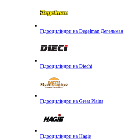
Гідроциліндри на Degelman Дегельман
Гідроциліндри на Diechi
Гідроциліндри на Great Plains
Гідроциліндри на Hagie