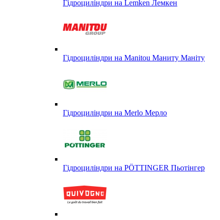
Гідроциліндри на Lemken Лемкен
Гідроциліндри на Manitou Маниту Маніту
Гідроциліндри на Merlo Мерло
Гідроциліндри на PÖTTINGER Пьотінгер