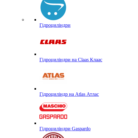
Гідроциліндри
Гідроциліндри на Claas Клаас
Гідроциліндр на Atlas Атлас
Гідроциліндри Gaspardo