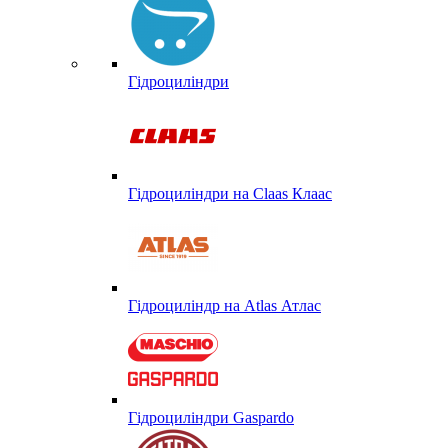
Гідроциліндри
Гідроциліндри на Claas Клаас
Гідроциліндр на Atlas Атлас
Гідроциліндри Gaspardo