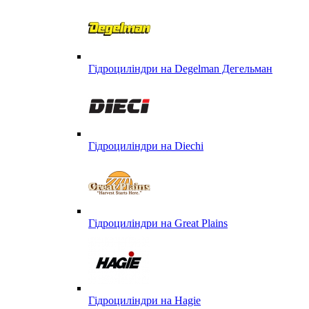
Гідроциліндри на Degelman Дегельман
Гідроциліндри на Diechi
Гідроциліндри на Great Plains
Гідроциліндри на Hagie