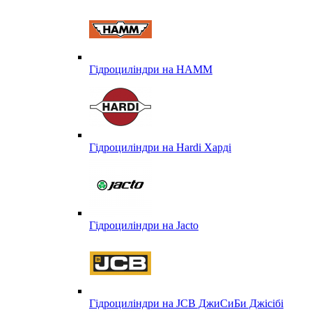
Гідроциліндри на HAMM
Гідроциліндри на Hardi Харді
Гідроциліндри на Jacto
Гідроциліндри на JCB ДжиСиБи Джісібі