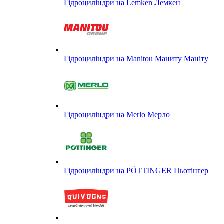
Гідроциліндри на Lemken Лемкен
Гідроциліндри на Manitou Маниту Маніту
Гідроциліндри на Merlo Мерло
Гідроциліндри на PÖTTINGER Пьотінгер