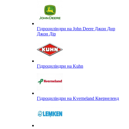
Гідроциліндри на John Deere Джон Дир
Джон Дір
Гідроциліндри на Kuhn
Гідроциліндри на Kverneland Квернеленд