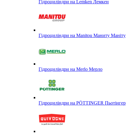
Гідроциліндри на Lemken Лемкен
Гідроциліндри на Manitou Маниту Маніту
Гідроциліндри на Merlo Мерло
Гідроциліндри на PÖTTINGER Пьотінгер