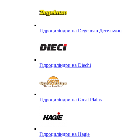
Гідроциліндри на Degelman Дегельман
Гідроциліндри на Diechi
Гідроциліндри на Great Plains
Гідроциліндри на Hagie