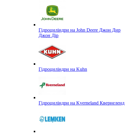
Гідроциліндри на John Deere Джон Дир
Джон Дір
Гідроциліндри на Kuhn
Гідроциліндри на Kverneland Квернеленд