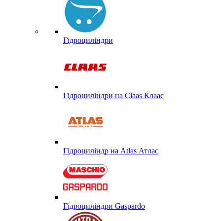
Гідроциліндри
Гідроциліндри на Claas Клаас
Гідроциліндр на Atlas Атлас
Гідроциліндри Gaspardo