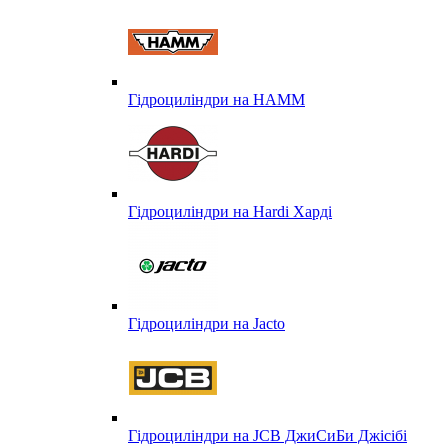
Гідроциліндри на HAMM
Гідроциліндри на Hardi Харді
Гідроциліндри на Jacto
Гідроциліндри на JCB ДжиСиБи Джісібі