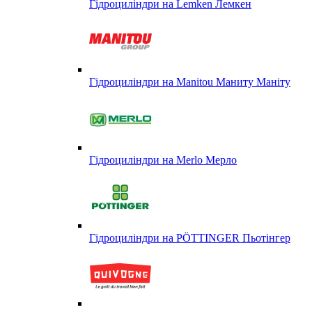
Гідроциліндри на Lemken Лемкен
Гідроциліндри на Manitou Маниту Маніту
Гідроциліндри на Merlo Мерло
Гідроциліндри на PÖTTINGER Пьотінгер