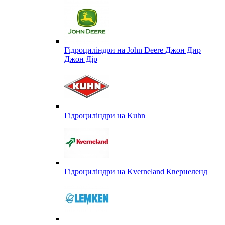
Гідроциліндри на John Deere Джон Дир
Джон Дір
Гідроциліндри на Kuhn
Гідроциліндри на Kverneland Квернеленд