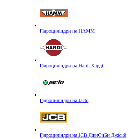
Гідроциліндри на HAMM
Гідроциліндри на Hardi Харді
Гідроциліндри на Jacto
Гідроциліндри на JCB ДжиСиБи Джісібі