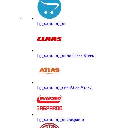
Гідроциліндри
Гідроциліндри на Claas Клаас
Гідроциліндр на Atlas Атлас
Гідроциліндри Gaspardo