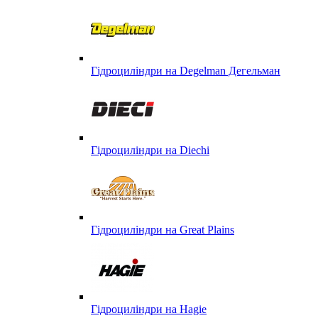
Гідроциліндри на Degelman Дегельман
Гідроциліндри на Diechi
Гідроциліндри на Great Plains
Гідроциліндри на Hagie