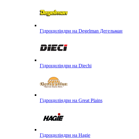
Гідроциліндри на Degelman Дегельман
Гідроциліндри на Diechi
Гідроциліндри на Great Plains
Гідроциліндри на Hagie