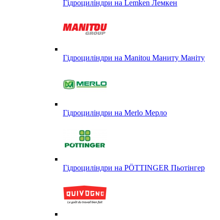
Гідроциліндри на Lemken Лемкен
Гідроциліндри на Manitou Маниту Маніту
Гідроциліндри на Merlo Мерло
Гідроциліндри на PÖTTINGER Пьотінгер