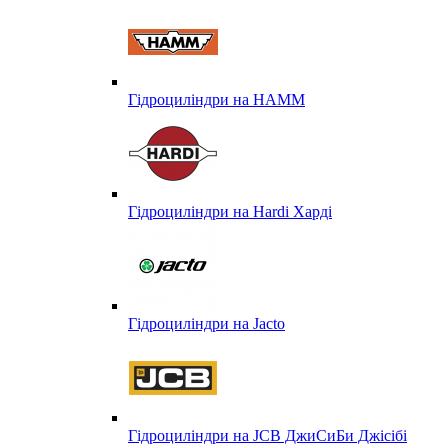
Гідроциліндри на HAMM
Гідроциліндри на Hardi Харді
Гідроциліндри на Jacto
Гідроциліндри на JCB ДжиСиБи Джісібі