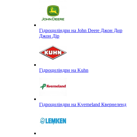
Гідроциліндри на John Deere Джон Дир
Джон Дір
Гідроциліндри на Kuhn
Гідроциліндри на Kverneland Квернеленд