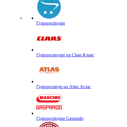
Гідроциліндри
Гідроциліндри на Claas Клаас
Гідроциліндр на Atlas Атлас
Гідроциліндри Gaspardo