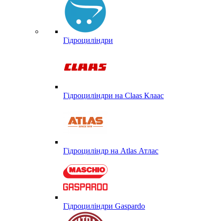
Гідроциліндри
Гідроциліндри на Claas Клаас
Гідроциліндр на Atlas Атлас
Гідроциліндри Gaspardo