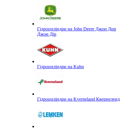
Гідроциліндри на John Deere Джон Дир
Джон Дір
Гідроциліндри на Kuhn
Гідроциліндри на Kverneland Квернеленд