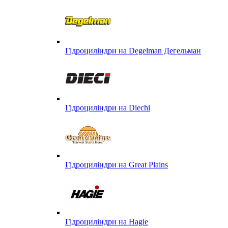
Гідроциліндри на Degelman Дегельман
Гідроциліндри на Diechi
Гідроциліндри на Great Plains
Гідроциліндри на Hagie