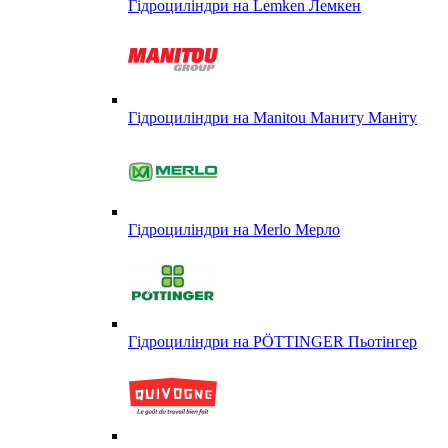
Гідроциліндри на Lemken Лемкен
Гідроциліндри на Manitou Маниту Маніту
Гідроциліндри на Merlo Мерло
Гідроциліндри на PÖTTINGER Пьотінгер