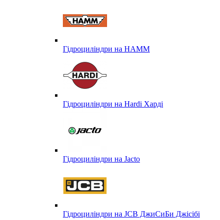
Гідроциліндри на HAMM
Гідроциліндри на Hardi Харді
Гідроциліндри на Jacto
Гідроциліндри на JCB ДжиСиБи Джісібі