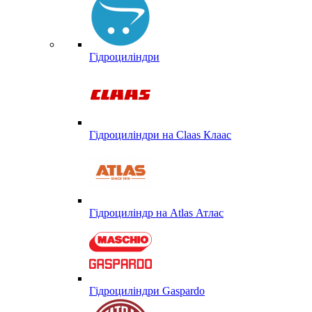
Гідроциліндри
Гідроциліндри на Claas Клаас
Гідроциліндр на Atlas Атлас
Гідроциліндри Gaspardo