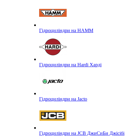
Гідроциліндри на HAMM
Гідроциліндри на Hardi Харді
Гідроциліндри на Jacto
Гідроциліндри на JCB ДжиСиБи Джісібі