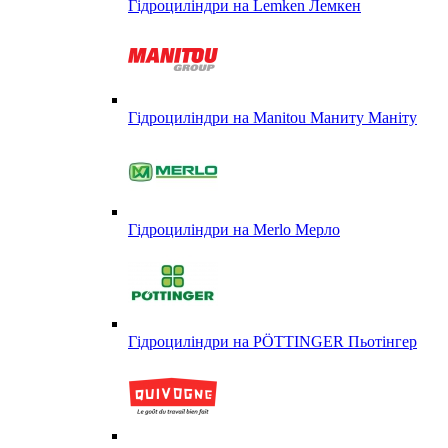
Гідроциліндри на Lemken Лемкен
Гідроциліндри на Manitou Маниту Маніту
Гідроциліндри на Merlo Мерло
Гідроциліндри на PÖTTINGER Пьотінгер