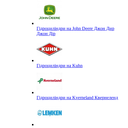
Гідроциліндри на John Deere Джон Дир
Джон Дір
Гідроциліндри на Kuhn
Гідроциліндри на Kverneland Квернеленд