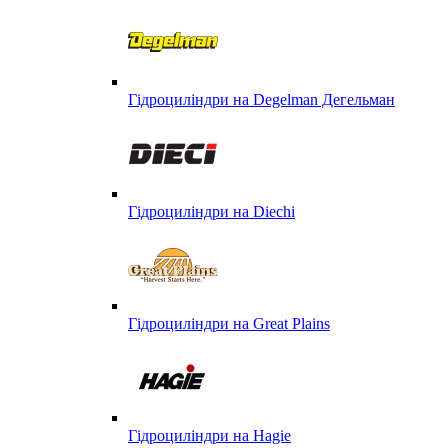
Гідроциліндри на Degelman Дегельман
Гідроциліндри на Diechi
Гідроциліндри на Great Plains
Гідроциліндри на Hagie