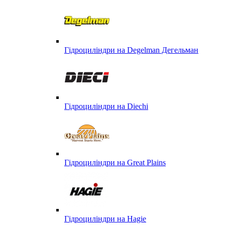
Гідроциліндри на Degelman Дегельман
Гідроциліндри на Diechi
Гідроциліндри на Great Plains
Гідроциліндри на Hagie