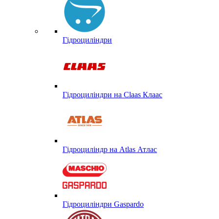
Гідроциліндри
Гідроциліндри на Claas Клаас
Гідроциліндр на Atlas Атлас
Гідроциліндри Gaspardo