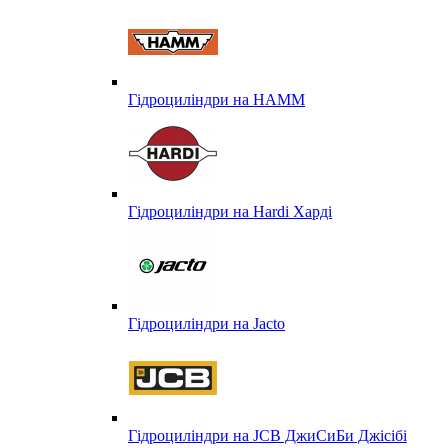
Гідроциліндри на HAMM
Гідроциліндри на Hardi Харді
Гідроциліндри на Jacto
Гідроциліндри на JCB ДжиСиБи Джісібі