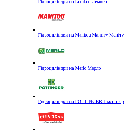
Гідроциліндри на Lemken Лемкен
Гідроциліндри на Manitou Маниту Маніту
Гідроциліндри на Merlo Мерло
Гідроциліндри на PÖTTINGER Пьотінгер