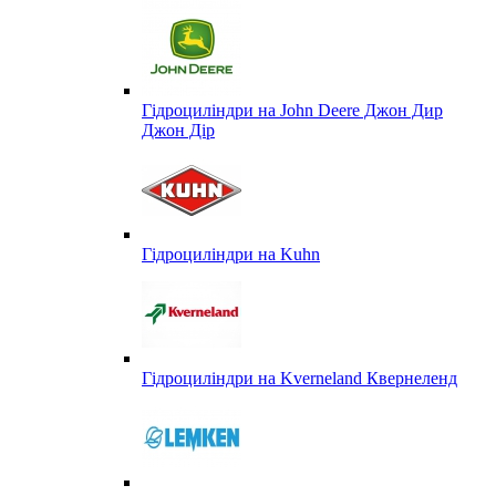
Гідроциліндри на John Deere Джон Дир
Джон Дір
Гідроциліндри на Kuhn
Гідроциліндри на Kverneland Квернеленд