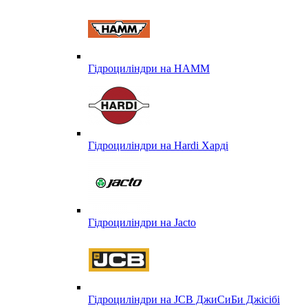
Гідроциліндри на HAMM
Гідроциліндри на Hardi Харді
Гідроциліндри на Jacto
Гідроциліндри на JCB ДжиСиБи Джісібі