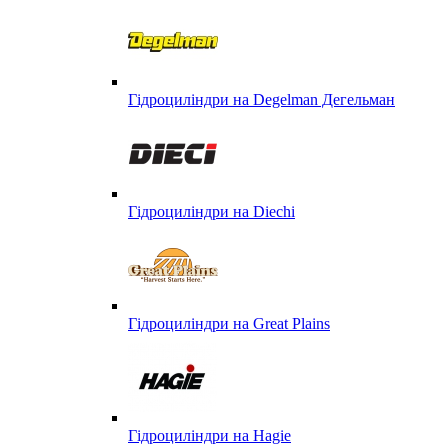
Гідроциліндри на Degelman Дегельман
Гідроциліндри на Diechi
Гідроциліндри на Great Plains
Гідроциліндри на Hagie