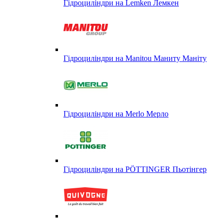
Гідроциліндри на Lemken Лемкен
Гідроциліндри на Manitou Маниту Маніту
Гідроциліндри на Merlo Мерло
Гідроциліндри на PÖTTINGER Пьотінгер