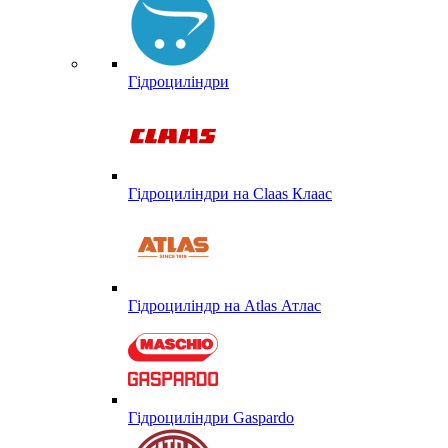
Гідроциліндри
Гідроциліндри на Claas Клаас
Гідроциліндр на Atlas Атлас
Гідроциліндри Gaspardo