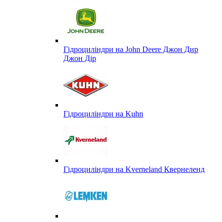
Гідроциліндри на John Deere Джон Дир
Джон Дір
Гідроциліндри на Kuhn
Гідроциліндри на Kverneland Квернеленд