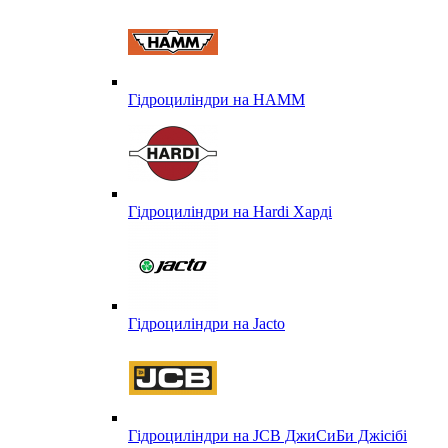
Гідроциліндри на HAMM
Гідроциліндри на Hardi Харді
Гідроциліндри на Jacto
Гідроциліндри на JCB ДжиСиБи Джісібі