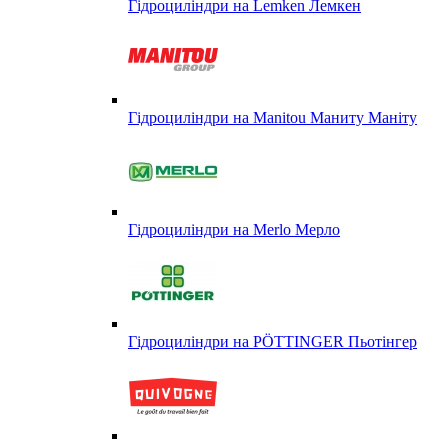
Гідроциліндри на Lemken Лемкен
Гідроциліндри на Manitou Маниту Маніту
Гідроциліндри на Merlo Мерло
Гідроциліндри на PÖTTINGER Пьотінгер