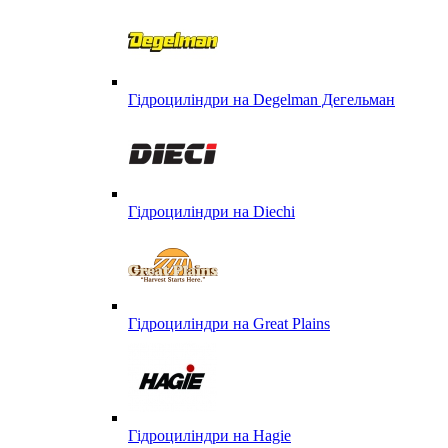
Гідроциліндри на Degelman Дегельман
Гідроциліндри на Diechi
Гідроциліндри на Great Plains
Гідроциліндри на Hagie