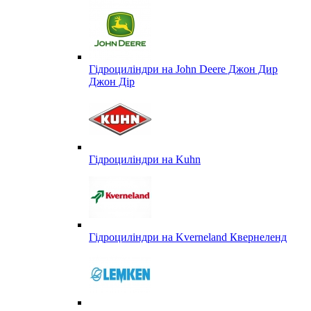
Гідроциліндри на John Deere Джон Дир
Джон Дір
Гідроциліндри на Kuhn
Гідроциліндри на Kverneland Квернеленд