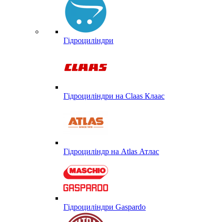
Гідроциліндри
Гідроциліндри на Claas Клаас
Гідроциліндр на Atlas Атлас
Гідроциліндри Gaspardo