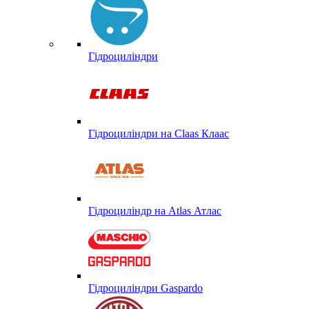
Гідроциліндри
Гідроциліндри на Claas Клаас
Гідроциліндр на Atlas Атлас
Гідроциліндри Gaspardo