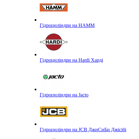
Гідроциліндри на HAMM
Гідроциліндри на Hardi Харді
Гідроциліндри на Jacto
Гідроциліндри на JCB ДжиСиБи Джісібі