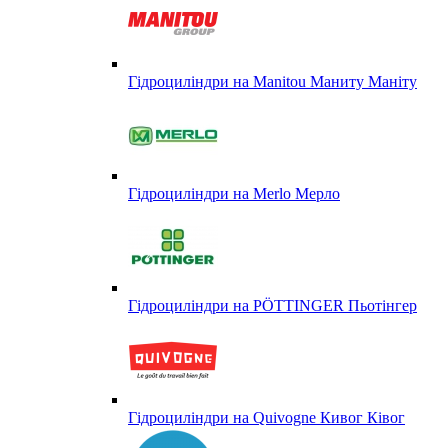
Гідроциліндри на Manitou Маниту Маніту
Гідроциліндри на Merlo Мерло
Гідроциліндри на PÖTTINGER Пьотінгер
Гідроциліндри на Quivogne Кивог Ківог