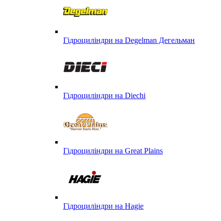
Гідроциліндри на Degelman Дегельман
Гідроциліндри на Diechi
Гідроциліндри на Great Plains
Гідроциліндри на Hagie