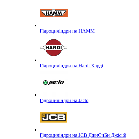
Гідроциліндри на HAMM
Гідроциліндри на Hardi Харді
Гідроциліндри на Jacto
Гідроциліндри на JCB ДжиСиБи Джісібі