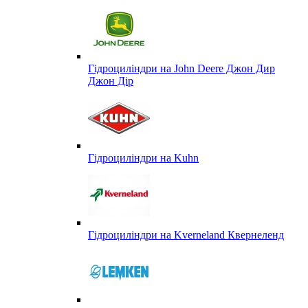
Гідроциліндри на John Deere Джон Дир
Джон Дір
Гідроциліндри на Kuhn
Гідроциліндри на Kverneland Квернеленд