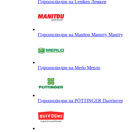
Гідроциліндри на Lemken Лемкен
Гідроциліндри на Manitou Маниту Маніту
Гідроциліндри на Merlo Мерло
Гідроциліндри на PÖTTINGER Пьотінгер