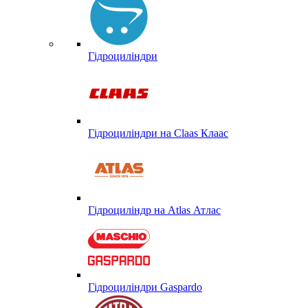
Гідроциліндри
Гідроциліндри на Claas Клаас
Гідроциліндр на Atlas Атлас
Гідроциліндри Gaspardo