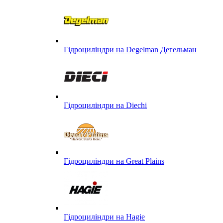
Гідроциліндри на Degelman Дегельман
Гідроциліндри на Diechi
Гідроциліндри на Great Plains
Гідроциліндри на Hagie