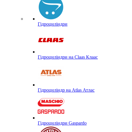
Гідроциліндри
Гідроциліндри на Claas Клаас
Гідроциліндр на Atlas Атлас
Гідроциліндри Gaspardo