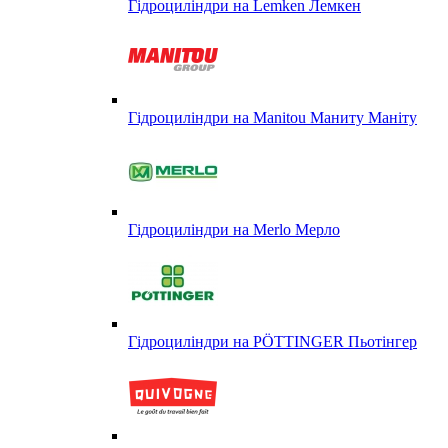
Гідроциліндри на Lemken Лемкен
Гідроциліндри на Manitou Маниту Маніту
Гідроциліндри на Merlo Мерло
Гідроциліндри на PÖTTINGER Пьотінгер