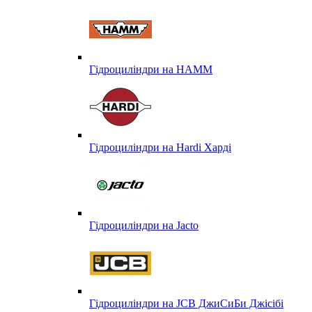
Гідроциліндри на HAMM
Гідроциліндри на Hardi Харді
Гідроциліндри на Jacto
Гідроциліндри на JCB ДжиСиБи Джісібі