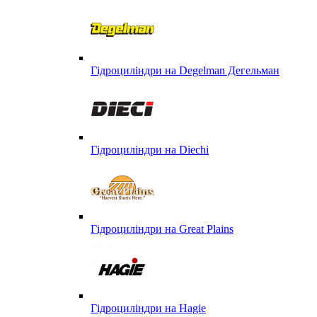
Гідроциліндри на Degelman Дегельман
Гідроциліндри на Diechi
Гідроциліндри на Great Plains
Гідроциліндри на Hagie