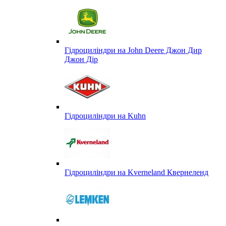
Гідроциліндри на John Deere Джон Дир
Джон Дір
Гідроциліндри на Kuhn
Гідроциліндри на Kverneland Квернеленд