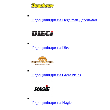
Гідроциліндри на Degelman Дегельман
Гідроциліндри на Diechi
Гідроциліндри на Great Plains
Гідроциліндри на Hagie