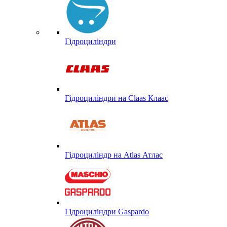
Гідроциліндри
Гідроциліндри на Claas Клаас
Гідроциліндр на Atlas Атлас
Гідроциліндри Gaspardo