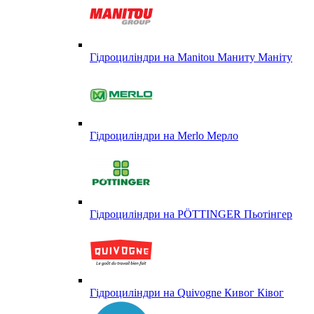
Гідроциліндри на Manitou Маниту Маніту
Гідроциліндри на Merlo Мерло
Гідроциліндри на PÖTTINGER Пьотінгер
Гідроциліндри на Quivogne Кивог Ківог