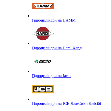
Гідроциліндри на HAMM
Гідроциліндри на Hardi Харді
Гідроциліндри на Jacto
Гідроциліндри на JCB ДжиСиБи Джісібі