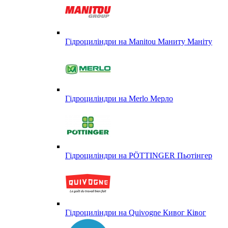
Гідроциліндри на Manitou Маниту Маніту
Гідроциліндри на Merlo Мерло
Гідроциліндри на PÖTTINGER Пьотінгер
Гідроциліндри на Quivogne Кивог Ківог