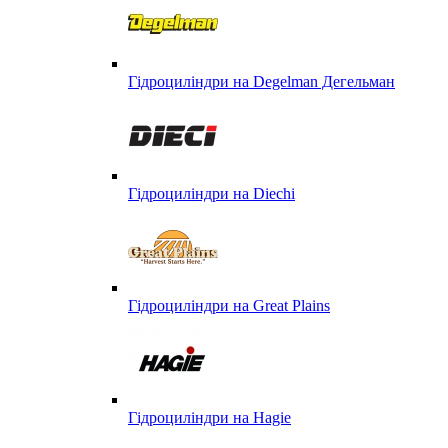
Гідроциліндри на Degelman Дегельман
Гідроциліндри на Diechi
Гідроциліндри на Great Plains
Гідроциліндри на Hagie