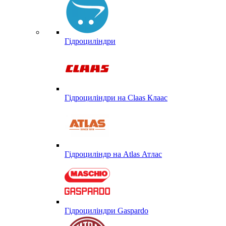
Гідроциліндри
Гідроциліндри на Claas Клаас
Гідроциліндр на Atlas Атлас
Гідроциліндри Gaspardo