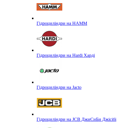
Гідроциліндри на HAMM
Гідроциліндри на Hardi Харді
Гідроциліндри на Jacto
Гідроциліндри на JCB ДжиСиБи Джісібі